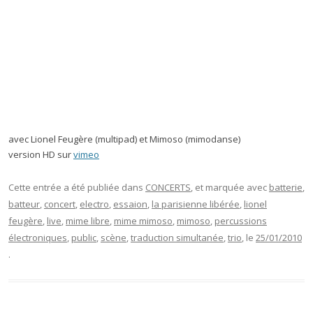
avec Lionel Feugère (multipad) et Mimoso (mimodanse)
version HD sur
vimeo
Cette entrée a été publiée dans
CONCERTS
, et marquée avec
batterie
,
batteur
,
concert
,
electro
,
essaion
,
la parisienne libérée
,
lionel
feugère
,
live
,
mime libre
,
mime mimoso
,
mimoso
,
percussions
électroniques
,
public
,
scène
,
traduction simultanée
,
trio
, le
25/01/2010
.