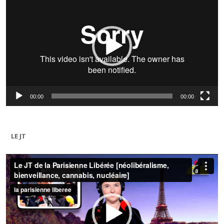
00:00
00:00
LE JT
Lecteur
vidéo