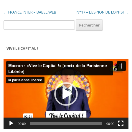
Navigation des articles
←
FRANCE INTER – BABEL WEB
N°17 – L’ESPION DE LOPPSI
→
Rechercher :
VIVE LE CAPITAL !
Lecteur
vidéo
00:00
00:00