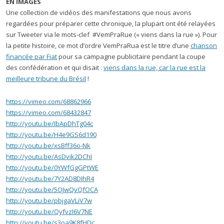
EN IMAGES
Une collection de vidéos des manifestations que nous avons
regardées pour préparer cette chronique, la plupart ont été relayées
sur Tweeter via le mots-clef #VemPraRue (« viens dans la rue »). Pour
la petite histoire, ce mot d’ordre VemPraRua est le titre d’une
chanson
financée par Fiat
pour sa campagne publicitaire pendant la coupe
des confédération et qui disait :
viens dans la rue, car la rue est la
meilleure tribune du Brésil
!
https://vimeo.com/68862966
https://vimeo.com/68432847
http://youtu.be/IbApDhTg04c
http://youtu.be/H4e9GS6d190
http://youtu.be/xsBff36o-Nk
http://youtu.be/AsDvik2DChI
http://youtu.be/0YWfGgGPtWE
http://youtu.be/7Y2AD8DIhR4
http://youtu.be/5OJwQvQfOCA
http://youtu.be/pbjgaVLiV7w
http://youtu.be/QyfvzI6V7NE
http://youtu.be/s3oa9K8fHDc