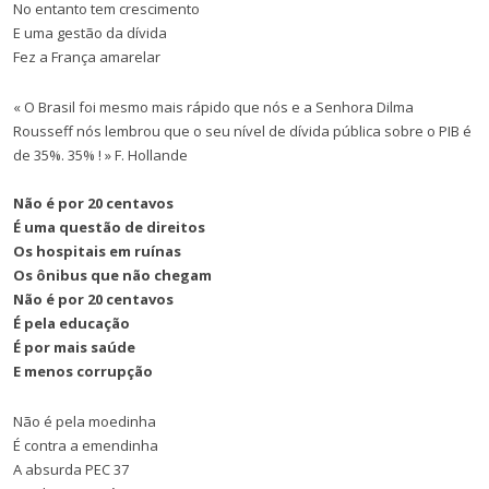
No entanto tem crescimento
E uma gestão da dívida
Fez a França amarelar
« O Brasil foi mesmo mais rápido que nós e a Senhora Dilma
Rousseff nós lembrou que o seu nível de dívida pública sobre o PIB é
de 35%. 35% ! » F. Hollande
Não é por 20 centavos
É uma questão de direitos
Os hospitais em ruínas
Os ônibus que não chegam
Não é por 20 centavos
É pela educação
É por mais saúde
E menos corrupção
Não é pela moedinha
É contra a emendinha
A absurda PEC 37