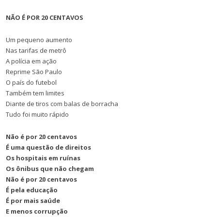
NÃO É POR 20 CENTAVOS
Um pequeno aumento
Nas tarifas de metrô
A polícia em ação
Reprime São Paulo
O país do futebol
Também tem limites
Diante de tiros com balas de borracha
Tudo foi muito rápido
Não é por 20 centavos
É uma questão de direitos
Os hospitais em ruínas
Os ônibus que não chegam
Não é por 20 centavos
É pela educação
É por mais saúde
E menos corrupção