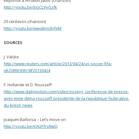
Réponse à Arnaldo Jabor (chanson)
http://youtu.be/bGCLVjy5zfk
20 centavos (chanson)
http://youtu.be/wwoByndyfeM
SOURCES
J. Valcke
http://www.reuters.com/article/2013/04/24/us-soccer-fifa-
idUSBRE93N18F20130424
F. Hollande et D. Rousseff
http://www.dailymotion.com/video/xvzeyy_conference-de-presse-
avec-mme-dilma-rousseff-presidente-de-la-republique-federative-
du-bresil_news
Joaquim Barbosa – Let’s move on
http://youtu.be/KAJ2FfrsNwQ