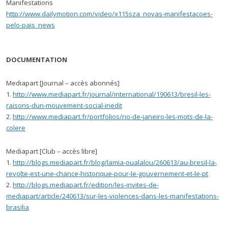
Manifestations
http://www.dailymotion.com/video/x115sza_novas-manifestacoes-
pelo-pais_news
DOCUMENTATION
Mediapart [Journal – accès abonnés]
1.
http://www.mediapart.fr/journal/international/190613/bresil-les-
raisons-dun-mouvement-social-inedit
2.
http://www.mediapart.fr/portfolios/rio-de-janeiro-les-mots-de-la-
colere
Mediapart [Club – accès libre]
1.
http://blogs.mediapart.fr/blog/lamia-oualalou/260613/au-bresil-la-
revolte-est-une-chance-historique-pour-le-gouvernement-et-le-pt
2.
http://blogs.mediapart.fr/edition/les-invites-de-
mediapart/article/240613/sur-les-violences-dans-les-manifestations-
brasilia