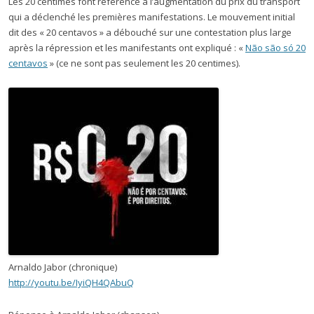
Les 20 centimes font référence à l’augmentation du prix du transport
qui a déclenché les premières manifestations. Le mouvement initial
dit des « 20 centavos » a débouché sur une contestation plus large
après la répression et les manifestants ont expliqué : «
Não são só 20
centavos
» (ce ne sont pas seulement les 20 centimes).
Arnaldo Jabor (chronique)
http://youtu.be/IyiQH4QAbuQ