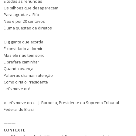
E todas as renúncias
Os bilhões que desaparecem
Para agradar a Fifa
Não é por 20 centavos
É uma questão de direitos
O gigante que acorda
É convidado a dormir
Mas ele não tem sono
E prefere caminhar
Quando avança
Palavras chamam atenção
Como diria o Presidente
Let’s move on!
« Let’s move on » – J. Barbosa, Presidente da Supremo Tribunal
Federal do Brasil
———
CONTEXTE