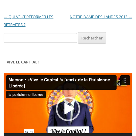
Navigation des articles
←
QUI VEUT RÉFORMER LES
NOTRE-DAME-DES-LANDES 2013
→
RETRAITES ?
Rechercher :
VIVE LE CAPITAL !
Lecteur
vidéo