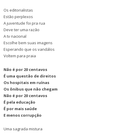
Os editorialistas
Estão perplexos
A juventude foi pra rua
Deve ter uma razão
A tv nacional
Escolhe bem suas imagens
Esperando que os vandálos
Voltem para praia
Não é por 20 centavos
É uma questão de direitos
Os hospitais em ruínas
Os ônibus que não chegam
Não é por 20 centavos
É pela educação
É por mais saúde
E menos corrupção
Uma sagrada mistura