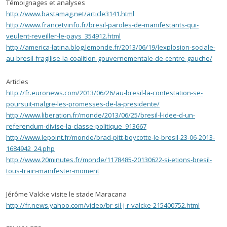
Témoignages et analyses
http://www.bastamag.net/article3141.html
http://www.francetvinfo.fr/bresil-paroles-de-manifestants-qui-
veulent-reveiller-le-pays_354912.html
http://america-latina.blog.lemonde.fr/2013/06/19/lexplosion-sociale-
au-bresil-fragilise-la-coalition-gouvernementale-de-centre-gauche/
Articles
http://fr.euronews.com/2013/06/26/au-bresil-la-contestation-se-
poursuit-malgre-les-promesses-de-la-presidente/
http://www.liberation.fr/monde/2013/06/25/bresil-l-idee-d-un-
referendum-divise-la-classe-politique_913667
http://www.lepoint.fr/monde/brad-pitt-boycotte-le-bresil-23-06-2013-
1684942_24.php
http://www.20minutes.fr/monde/1178485-20130622-si-etions-bresil-
tous-train-manifester-moment
Jérôme Valcke visite le stade Maracana
http://fr.news.yahoo.com/video/br-sil-j-r-valcke-215400752.html