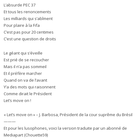
L’absurde PEC 37
Et tous les renoncements
Les milliards qui s’abîment
Pour plaire à la Fifa
C’est pas pour 20 centimes
C’est une question de droits
Le géant qui s’éveille
Est prié de se recoucher
Mais il n’a pas sommeil
Et il préfère marcher
Quand on va de l’avant
Y’a des mots qui raisonnent
Comme dirait le Président
Let’s move on !
« Let’s move on » – J. Barbosa, Président de la cour suprême du Brésil
———
Et pour les lusophones, voici la version traduite par un abonné de
Mediapart (Chouette59)