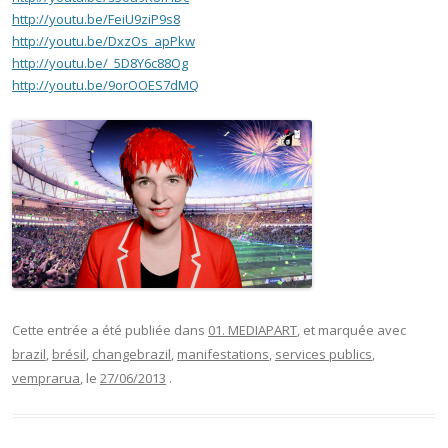
http://youtu.be/FeiU9ziP9s8
http://youtu.be/DxzOs_apPkw
http://youtu.be/_5D8Y6c88Og
http://youtu.be/9orOOES7dMQ
Cette entrée a été publiée dans
01. MEDIAPART
, et marquée avec
brazil
,
brésil
,
changebrazil
,
manifestations
,
services publics
,
vemprarua
, le
27/06/2013
.