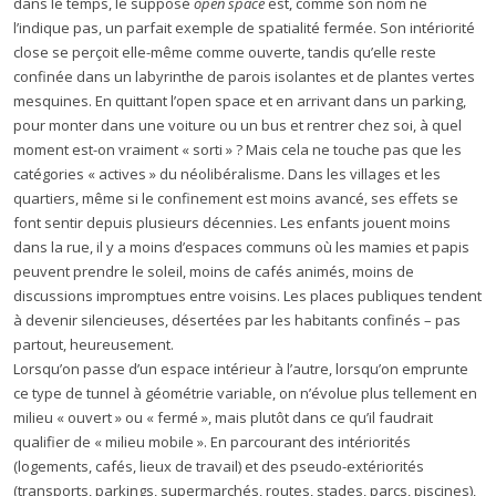
dans le temps, le supposé
open space
est, comme son nom ne
l’indique pas, un parfait exemple de spatialité fermée. Son intériorité
close se perçoit elle-même comme ouverte, tandis qu’elle reste
confinée dans un labyrinthe de parois isolantes et de plantes vertes
mesquines. En quittant l’open space et en arrivant dans un parking,
pour monter dans une voiture ou un bus et rentrer chez soi, à quel
moment est-on vraiment « sorti » ? Mais cela ne touche pas que les
catégories « actives » du néolibéralisme. Dans les villages et les
quartiers, même si le confinement est moins avancé, ses effets se
font sentir depuis plusieurs décennies. Les enfants jouent moins
dans la rue, il y a moins d’espaces communs où les mamies et papis
peuvent prendre le soleil, moins de cafés animés, moins de
discussions impromptues entre voisins. Les places publiques tendent
à devenir silencieuses, désertées par les habitants confinés – pas
partout, heureusement.
Lorsqu’on passe d’un espace intérieur à l’autre, lorsqu’on emprunte
ce type de tunnel à géométrie variable, on n’évolue plus tellement en
milieu « ouvert » ou « fermé », mais plutôt dans ce qu’il faudrait
qualifier de « milieu mobile ». En parcourant des intériorités
(logements, cafés, lieux de travail) et des pseudo-extériorités
(transports, parkings, supermarchés, routes, stades, parcs, piscines),