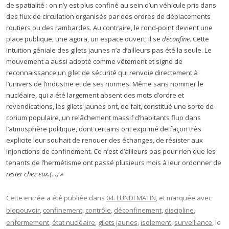
de spatialité : on n’y est plus confiné au sein d’un véhicule pris dans
des flux de circulation organisés par des ordres de déplacements
routiers ou des rambardes. Au contraire, le rond-point devient une
place publique, une agora, un espace ouvert, il se
déconfine
. Cette
intuition géniale des gilets jaunes n’a d’ailleurs pas été la seule. Le
mouvement a aussi adopté comme vêtement et signe de
reconnaissance un gilet de sécurité qui renvoie directement à
l’univers de l’industrie et de ses normes. Même sans nommer le
nucléaire, qui a été largement absent des mots d’ordre et
revendications, les gilets jaunes ont, de fait, constitué une sorte de
corium populaire, un relâchement massif d’habitants fluo dans
l’atmosphère politique, dont certains ont exprimé de façon très
explicite leur souhait de renouer des échanges, de résister aux
injonctions de confinement. Ce n’est d’ailleurs pas pour rien que les
tenants de l’hermétisme ont passé plusieurs mois à leur ordonner de
rester chez eux.(…) »
Cette entrée a été publiée dans
04. LUNDI MATIN
, et marquée avec
biopouvoir
,
confinement
,
contrôle
,
déconfinement
,
discipline
,
enfermement
,
état nucléaire
,
gilets jaunes
,
isolement
,
surveillance
, le