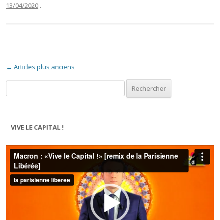
13/04/2020
.
Navigation des articles
←
Articles plus anciens
Rechercher :
VIVE LE CAPITAL !
Lecteur
vidéo