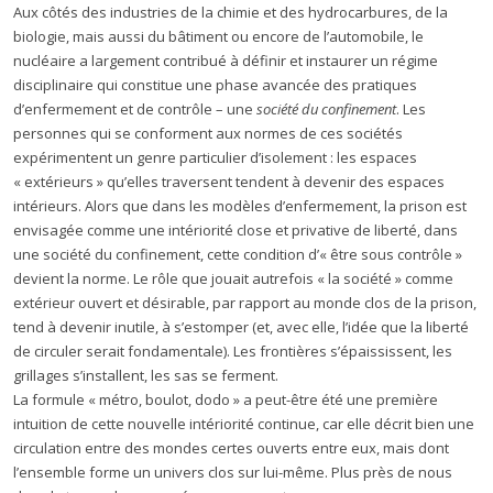
Aux côtés des industries de la chimie et des hydrocarbures, de la
biologie, mais aussi du bâtiment ou encore de l’automobile, le
nucléaire a largement contribué à définir et instaurer un régime
disciplinaire qui constitue une phase avancée des pratiques
d’enfermement et de contrôle – une
société du confinement
. Les
personnes qui se conforment aux normes de ces sociétés
expérimentent un genre particulier d’isolement : les espaces
« extérieurs » qu’elles traversent tendent à devenir des espaces
intérieurs. Alors que dans les modèles d’enfermement, la prison est
envisagée comme une intériorité close et privative de liberté, dans
une société du confinement, cette condition d’« être sous contrôle »
devient la norme. Le rôle que jouait autrefois « la société » comme
extérieur ouvert et désirable, par rapport au monde clos de la prison,
tend à devenir inutile, à s’estomper (et, avec elle, l’idée que la liberté
de circuler serait fondamentale). Les frontières s’épaississent, les
grillages s’installent, les sas se ferment.
La formule « métro, boulot, dodo » a peut-être été une première
intuition de cette nouvelle intériorité continue, car elle décrit bien une
circulation entre des mondes certes ouverts entre eux, mais dont
l’ensemble forme un univers clos sur lui-même. Plus près de nous