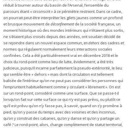
réduit à tourner autour du bassin de l’Arsenal, l’ensemble du
parcours étant « circonscrit » à ce périmètre restreint. Dans ce cadre,
on pourrait peut-être interpréter les gilets jaunes comme un profond
et brusque mouvement de
déconfinement
de la société française
,
un
moment historique où des mondes intérieurs qui n’étaient plus sortis,
ne s’étaient plus croisés depuis des années, ont soudain décidé de
se rejoindre dans un nouvel espace commun,
en dehors
des cadres et
normes qui régulaient normalement leurs interactions sociales
confinées. Cela a été particulièrement vrai en décembre 2018 et le
choix du rond-point comme lieu de lutte, évidemment, a été très
judicieux, puisqu’il incarne parfaitement la pseudo-extériorité, le lieu
qui semble être « dehors » mais dont la circulation est tellement
balisée de l’intérieur qu’on ne peut pas considérer les personnes qui
l’empruntent habituellement comme y circulant « librement ». On est
sur
un rond-point, considéré comme une surface. Que se passe-t-il
lorsqu’on fait sur cette surface ce qui n’y est pas prévu, ou plutôt ce
qu’il est prévu qu’on n’y fasse pas, à savoir, quand on s’y promène à
pied, qu’on y passe du temps avec des voisines et des inconnus,
qu’on y construit des cabanes, qu’on y danse et qu’on y partage un
café ? Le rond-point, alors, change complètement de statut territorial,