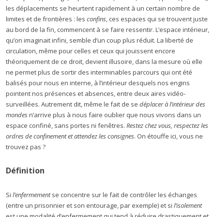
les déplacements se heurtent rapidement à un certain nombre de
limites et de frontières : les
confins
, ces espaces qui se trouvent juste
au bord de la fin, commencent à se faire ressentir. L’espace intérieur,
qu’on imaginait infini, semble d’un coup plus réduit. La liberté de
circulation, même pour celles et ceux qui jouissent encore
théoriquement de ce droit, devient illusoire, dans la mesure où elle
ne permet plus de sortir des interminables parcours qui ont été
balisés pour nous en interne, à l’intérieur desquels nos engins
pointent nos présences et absences, entre deux aires vidéo-
surveillées. Autrement dit, même le fait de se
déplacer à l’intérieur des
mondes
n’arrive plus à nous faire oublier que nous vivons dans un
espace confiné, sans portes ni fenêtres.
Restez chez vous, respectez les
ordres de confinement et attendez les consignes
. On étouffe ici, vous ne
trouvez pas ?
Définition
Si
l’enfermement
se concentre sur le fait de contrôler les échanges
(entre un prisonnier et son entourage, par exemple) et si
l’isolement
est une modalité d’enfermement qui tend à réduire drastiquement et