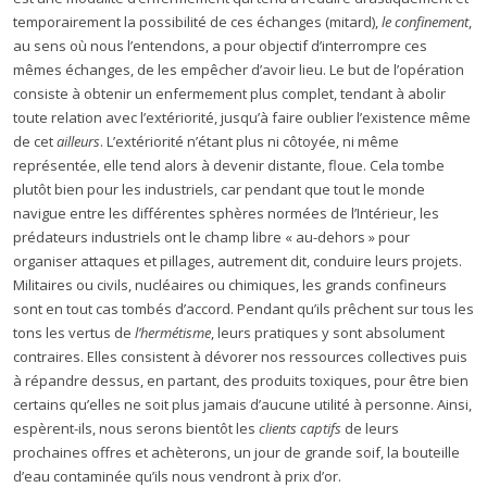
temporairement la possibilité de ces échanges (mitard),
le confinement
,
au sens où nous l’entendons, a pour objectif d’interrompre ces
mêmes échanges, de les empêcher d’avoir lieu. Le but de l’opération
consiste à obtenir un enfermement plus complet, tendant à abolir
toute relation avec l’extériorité, jusqu’à faire oublier l’existence même
de cet
ailleurs
. L’extériorité n’étant plus ni côtoyée, ni même
représentée, elle tend alors à devenir distante, floue. Cela tombe
plutôt bien pour les industriels, car pendant que tout le monde
navigue entre les différentes sphères normées de l’Intérieur, les
prédateurs industriels ont le champ libre « au-dehors » pour
organiser attaques et pillages, autrement dit, conduire leurs projets.
Militaires ou civils, nucléaires ou chimiques, les grands confineurs
sont en tout cas tombés d’accord. Pendant qu’ils prêchent sur tous les
tons les vertus de
l’hermétisme
, leurs pratiques y sont absolument
contraires. Elles consistent à dévorer nos ressources collectives puis
à répandre dessus, en partant, des produits toxiques, pour être bien
certains qu’elles ne soit plus jamais d’aucune utilité à personne. Ainsi,
espèrent-ils, nous serons bientôt les
clients captifs
de leurs
prochaines offres et achèterons, un jour de grande soif, la bouteille
d’eau contaminée qu’ils nous vendront à prix d’or.