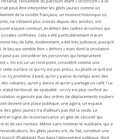
l’Arsenal, l’ensemble du parcours étant « circonscrit » à ce
rrait peut-être interpréter les gilets jaunes comme un
finement
de la société française
,
un moment historique où
ortis, ne s’étaient plus croisés depuis des années, ont
 nouvel espace commun,
en dehors
des cadres et normes qui
sociales confinées. Cela a été particulièrement vrai en
mme lieu de lutte, évidemment, a été très judicieux, puisqu’il
 le lieu qui semble être « dehors » mais dont la circulation
 ne peut pas considérer les personnes qui l’empruntent
ent ». On est
sur
un rond-point, considéré comme une
r cette surface ce qui n’y est pas prévu, ou plutôt ce qu’il est
d on s’y promène à pied, qu’on y passe du temps avec des
t des cabanes, qu’on y danse et qu’on y partage un café ? Le
atut territorial, de spatialité : on n’y est plus confiné au
circulation organisés par des ordres de déplacements routiers
oint devient une place publique, une agora, un espace
le des gilets jaunes n’a d’ailleurs pas été la seule. Le
 et signe de reconnaissance un gilet de sécurité qui
strie et de ses normes. Même sans nommer le nucléaire, qui a
vendications, les gilets jaunes ont, de fait, constitué une
 massif d’habitants fluo dans l’atmosphère politique, dont