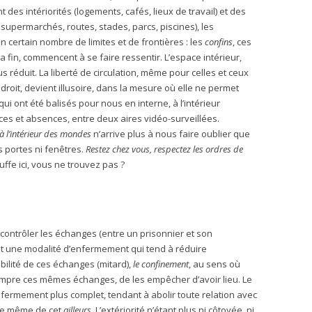
t des intériorités (logements, cafés, lieux de travail) et des
 supermarchés, routes, stades, parcs, piscines), les
certain nombre de limites et de frontières : les
confins
, ces
a fin, commencent à se faire ressentir. L’espace intérieur,
us réduit. La liberté de circulation, même pour celles et ceux
roit, devient illusoire, dans la mesure où elle ne permet
ui ont été balisés pour nous en interne, à l’intérieur
es et absences, entre deux aires vidéo-surveillées.
à l’intérieur des mondes
n’arrive plus à nous faire oublier que
 portes ni fenêtres.
Restez chez vous, respectez les ordres de
uffe ici, vous ne trouvez pas ?
e contrôler les échanges (entre un prisonnier et son
t une modalité d’enfermement qui tend à réduire
ilité de ces échanges (mitard),
le confinement
, au sens où
rompre ces mêmes échanges, de les empêcher d’avoir lieu. Le
nfermement plus complet, tendant à abolir toute relation avec
ence même de cet
ailleurs
. L’extériorité n’étant plus ni côtoyée, ni