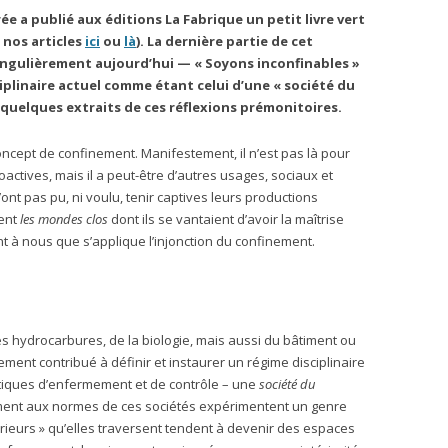
ée a publié aux éditions La Fabrique un petit livre vert
r nos articles
ici
ou
là
). La dernière partie de cet
ingulièrement aujourd’hui — « Soyons inconfinables »
iplinaire actuel comme étant celui d’une « société du
quelques extraits de ces réflexions prémonitoires.
concept de confinement. Manifestement, il n’est pas là pour
ctives, mais il a peut-être d’autres usages, sociaux et
’ont pas pu, ni voulu, tenir captives leurs productions
ment
les mondes clos
dont ils se vantaient d’avoir la maîtrise
t à nous que s’applique l’injonction du confinement.
es hydrocarbures, de la biologie, mais aussi du bâtiment ou
ement contribué à définir et instaurer un régime disciplinaire
tiques d’enfermement et de contrôle – une
société du
ment aux normes de ces sociétés expérimentent un genre
térieurs » qu’elles traversent tendent à devenir des espaces