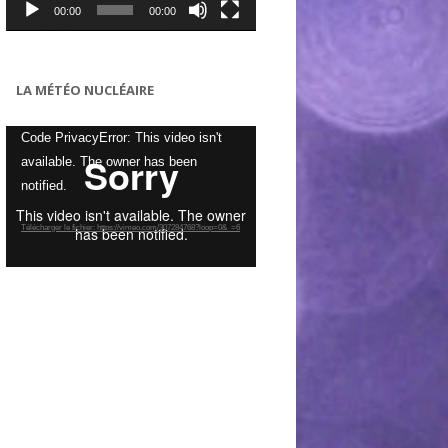
00:00
00:00
LA MÉTÉO NUCLÉAIRE
Lecteur
Code PrivacyError: This video isn't
vidéo
available. The owner has been
notified.
Télécharger le fichier: https://vimeo.com/307284768?loop=0&_=6