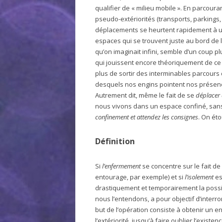
qualifier de « milieu mobile ». En parcouran
pseudo-extériorités (transports, parkings,
déplacements se heurtent rapidement à un 
espaces qui se trouvent juste au bord de l
qu’on imaginait infini, semble d’un coup pl
qui jouissent encore théoriquement de ce d
plus de sortir des interminables parcours q
desquels nos engins pointent nos présenc
Autrement dit, même le fait de se
déplacer 
nous vivons dans un espace confiné, sans
confinement et attendez les consignes
. On éto
Définition
Si
l’enfermement
se concentre sur le fait d
entourage, par exemple) et si
l’isolement
es
drastiquement et temporairement la possib
nous l’entendons, a pour objectif d’inter
but de l’opération consiste à obtenir un e
l’extériorité, jusqu’à faire oublier l’exist