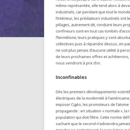
même représentée, elle tend alors à deveni
industriels, car pendant que tout le mon
l’Intérieur, les prédateurs industriels ont
pillages, autrement dit, conduire leurs proj
confineurs sont en tout cas tombés d’accor
l’hermétisme
, leurs pratiques y sont absol
collectives puis à répandre dessus, en par
ne soit plus jamais d’aucune utilité à pers
de leurs prochaines offres et achèterons, 
nous vendront à prix d’or.
Inconfinables
Dès les premiers développements scientifiq
électriques de la modernité à l’américain
imposer Cigéo, les promoteurs de l’atome 
propagande : en situation « normale », la ra
population qui doit l’être. Cette norme dé
sachant que le second n’adviendra jamais —