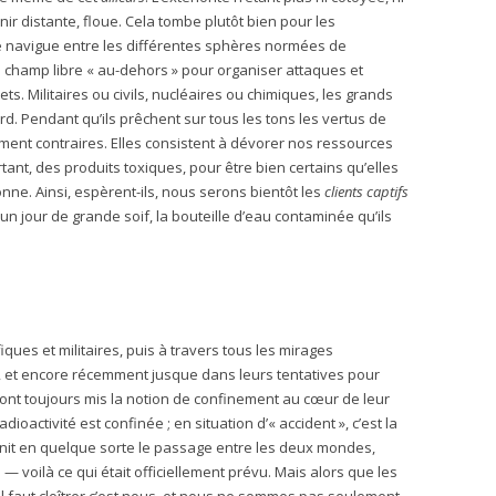
r distante, floue. Cela tombe plutôt bien pour les
de navigue entre les différentes sphères normées de
 le champ libre « au-dehors » pour organiser attaques et
ets. Militaires ou civils, nucléaires ou chimiques, les grands
d. Pendant qu’ils prêchent sur tous les tons les vertus de
ument contraires. Elles consistent à dévorer nos ressources
tant, des produits toxiques, pour être bien certains qu’elles
onne. Ainsi, espèrent-ils, nous serons bientôt les
clients captifs
un jour de grande soif, la bouteille d’eau contaminée qu’ils
ues et militaires, puis à travers tous les mirages
e, et encore récemment jusque dans leurs tentatives pour
ont toujours mis la notion de confinement au cœur de leur
dioactivité est confinée ; en situation d’« accident », c’est la
finit en quelque sorte le passage entre les deux mondes,
 voilà ce qui était officiellement prévu. Mais alors que les