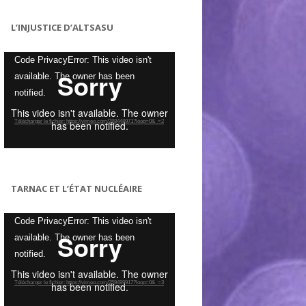
L’INJUSTICE D’ALTSASU
Lecteur
Code PrivacyError: This video isn't
vidéo
available. The owner has been
notified.
Télécharger le fichier: https://vimeo.com/288448971?loop=0&_=2
TARNAC ET L’ÉTAT NUCLÉAIRE
Lecteur
Code PrivacyError: This video isn't
vidéo
available. The owner has been
notified.
Télécharger le fichier: https://vimeo.com/259499917?loop=0&_=3