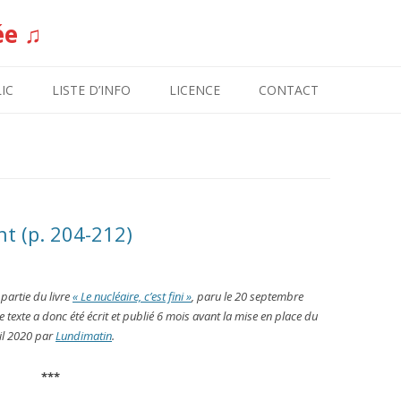
ée ♫
Aller au contenu
IC
LISTE D’INFO
LICENCE
CONTACT
t (p. 204-212)
partie du livre
« Le nucléaire, c’est fini »
, paru le 20 septembre
e texte a donc été écrit et publié 6 mois avant la mise en place du
ril 2020 par
Lundimatin
.
***