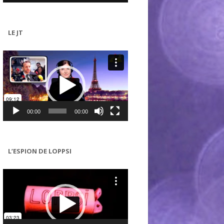
LE JT
Lecteur
vidéo
00:00
00:00
L’ESPION DE LOPPSI
Lecteur
vidéo