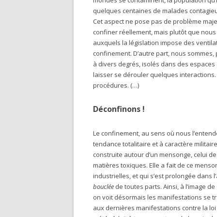
mondes se contaminent, la population qu’i
quelques centaines de malades contagie
Cet aspect ne pose pas de problème majeur 
confiner réellement, mais plutôt que no
auxquels la législation impose des ventilat
confinement. D’autre part, nous sommes, p
à divers degrés, isolés dans des espaces c
laisser se dérouler quelques interactions. 
procédures. (…)
Déconfinons !
Le confinement, au sens où nous l’entend
tendance totalitaire et à caractère militair
construite autour d’un mensonge, celui de
matières toxiques. Elle a fait de ce menso
industrielles, et qui s’est prolongée dans 
bouclée
de toutes parts. Ainsi, à l’image 
on voit désormais les manifestations se 
aux dernières manifestations contre la loi 