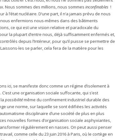
l faut cloîtrer c’est nous, et nous ne sommes pas seulement
ux. Nous sommes des millions, nous sommes
inconfinables
!
à l’état nucléaire. D’une part, il n’a jamais prévu de nous
us nous enfermions nous-mêmes dans des bâtiments
ions, ce qui est une vision relative et paradoxale du
our la plupart d’entre nous, déjà suffisamment enfermés et,
ontrôlés depuis l’Intérieur, pour qu’il puisse se permettre de
Laissons-les se parler, cela fera de la matière pour les
ons ici, se manifeste donc comme un régime d’isolement à
e. C’est une organisation sociale suffocante, qui s’est
 la
possibilité
même du confinement industriel durable des
nge une norme, sur laquelle se sont édifiées les activités
l’automatisme disciplinaire d’une société de plus en plus
de ces nouvelles formes d’organisation sociale asphyxiantes,
transformer régulièrement en nasses. On peut aussi penser
travail, comme celle du 23 juin 2016 à Paris, où le cortège en