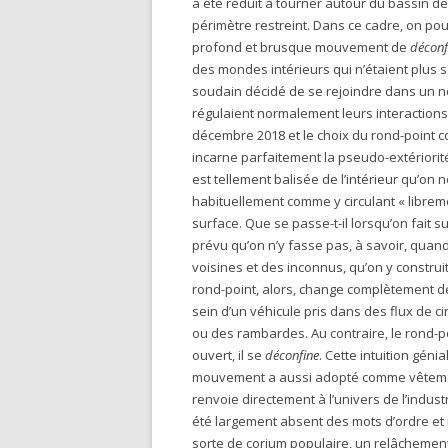
a été réduit à tourner autour du bassin de 
périmètre restreint. Dans ce cadre, on pou
profond et brusque mouvement de
décon
des mondes intérieurs qui n’étaient plus s
soudain décidé de se rejoindre dans un
régulaient normalement leurs interactions 
décembre 2018 et le choix du rond-point co
incarne parfaitement la pseudo-extériorité,
est tellement balisée de l’intérieur qu’on
habituellement comme y circulant « librem
surface. Que se passe-t-il lorsqu’on fait su
prévu qu’on n’y fasse pas, à savoir, quan
voisines et des inconnus, qu’on y construi
rond-point, alors, change complètement de st
sein d’un véhicule pris dans des flux de 
ou des rambardes. Au contraire, le rond-p
ouvert, il se
déconfine
. Cette intuition génia
mouvement a aussi adopté comme vêtement
renvoie directement à l’univers de l’indu
été largement absent des mots d’ordre et re
sorte de corium populaire, un relâchement