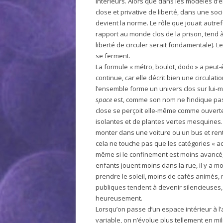
intérieurs. Alors que dans les modèles d’
close et privative de liberté, dans une soc
devient la norme. Le rôle que jouait autref
rapport au monde clos de la prison, tend à d
liberté de circuler serait fondamentale). Les
se ferment.
La formule « métro, boulot, dodo » a peut-ê
continue, car elle décrit bien une circula
l’ensemble forme un univers clos sur lui
space
est, comme son nom ne l’indique pas,
close se perçoit elle-même comme ouverte,
isolantes et de plantes vertes mesquines. 
monter dans une voiture ou un bus et rentr
cela ne touche pas que les catégories « act
même si le confinement est moins avancé, 
enfants jouent moins dans la rue, il y a
prendre le soleil, moins de cafés animés,
publiques tendent à devenir silencieuses,
heureusement.
Lorsqu’on passe d’un espace intérieur à l
variable, on n’évolue plus tellement en mil