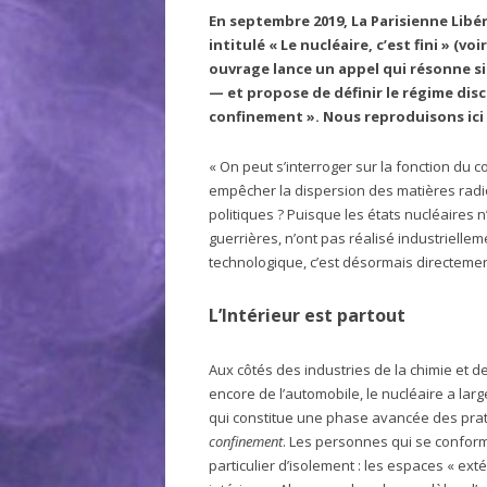
En septembre 2019, La Parisienne Libér
intitulé « Le nucléaire, c’est fini » (voi
ouvrage lance un appel qui résonne s
— et propose de définir le régime disc
confinement ». Nous reproduisons ici 
« On peut s’interroger sur la fonction du 
empêcher la dispersion des matières radioa
politiques ? Puisque les états nucléaires n
guerrières, n’ont pas réalisé industrielle
technologique, c’est désormais directemen
L’Intérieur est partout
Aux côtés des industries de la chimie et d
encore de l’automobile, le nucléaire a larg
qui constitue une phase avancée des pra
confinement
. Les personnes qui se confor
particulier d’isolement : les espaces « ex