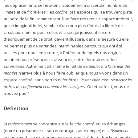
les déplacements se heurtent rapidement à un certain nombre de
limites et de frontières : les
confins
, ces espaces qui se trouvent juste
au bord de la fin, commencent à se faire ressentir. L’espace intérieur,
qu’on imaginait infini, semble d’un coup plus réduit. La liberté de
circulation, même pour celles et ceux qui jouissent encore
théoriquement de ce droit, devient illusoire, dans la mesure où elle
ne permet plus de sortir des interminables parcours qui ont été
balisés pour nous en interne, à l’intérieur desquels nos engins
pointent nos présences et absences, entre deux aires vidéo-
surveillées. Autrement dit, même le fait de se
déplacer à l’intérieur des
mondes
n’arrive plus à nous faire oublier que nous vivons dans un
espace confiné, sans portes ni fenêtres.
Restez chez vous, respectez les
ordres de confinement et attendez les consignes
. On étouffe ici, vous ne
trouvez pas ?
Définition
Si
l’enfermement
se concentre sur le fait de contrôler les échanges
(entre un prisonnier et son entourage, par exemple) et si
l’isolement
est une modalité d’enfermement qui tend à réduire drastiquement et