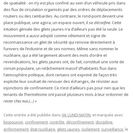
de spatialité : on n’y est plus confiné au sein d’un véhicule pris dans
des flux de circulation organisés par des ordres de déplacements
routiers ou des rambardes. Au contraire, le rond-point devient une
place publique, une agora, un espace ouvert, il se
déconfine
. Cette
intuition géniale des gilets jaunes n’a d’ailleurs pas été la seule. Le
mouvement a aussi adopté comme vêtement et signe de
reconnaissance un gilet de sécurité qui renvoie directement à
l’univers de l’industrie et de ses normes. Même sans nommer le
nucléaire, qui a été largement absent des mots d’ordre et
revendications, les gilets jaunes ont, de fait, constitué une sorte de
corium populaire, un relâchement massif d’habitants fluo dans
l’atmosphère politique, dont certains ont exprimé de façon très
explicite leur souhait de renouer des échanges, de résister aux
injonctions de confinement. Ce n’est d’ailleurs pas pour rien que les
tenants de l’hermétisme ont passé plusieurs mois à leur ordonner de
rester chez eux.(…) »
Cette entrée a été publiée dans
04. LUNDI MATIN
, et marquée avec
biopouvoir
,
confinement
,
contrôle
,
déconfinement
,
discipline
,
enfermement
,
état nucléaire
,
gilets jaunes
,
isolement
,
surveillance
, le