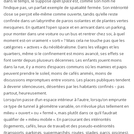
dans le temps, le supposé
open space
est, comme son nom ne
l’indique pas, un parfait exemple de spatialité fermée. Son intériorité
close se perçoit elle-même comme ouverte, tandis qu’elle reste
confinée dans un labyrinthe de parois isolantes et de plantes vertes
mesquines. En quittant l’open space et en arrivant dans un parking,
pour monter dans une voiture ou un bus et rentrer chez soi, à quel
moment est-on vraiment « sorti » ? Mais cela ne touche pas que les
catégories « actives » du néolibéralisme. Dans les villages et les
quartiers, même si le confinement est moins avancé, ses effets se
font sentir depuis plusieurs décennies. Les enfants jouent moins
dans la rue, il y a moins d’espaces communs où les mamies et papis
peuvent prendre le soleil, moins de cafés animés, moins de
discussions impromptues entre voisins. Les places publiques tendent
à devenir silencieuses, désertées par les habitants confinés – pas
partout, heureusement.
Lorsqu’on passe d’un espace intérieur à l’autre, lorsqu’on emprunte
ce type de tunnel à géométrie variable, on n’évolue plus tellement en
milieu « ouvert » ou « fermé », mais plutôt dans ce qu’il faudrait
qualifier de « milieu mobile ». En parcourant des intériorités
(logements, cafés, lieux de travail) et des pseudo-extériorités
(transports, parkings, supermarchés, routes, stades, parcs, piscines),