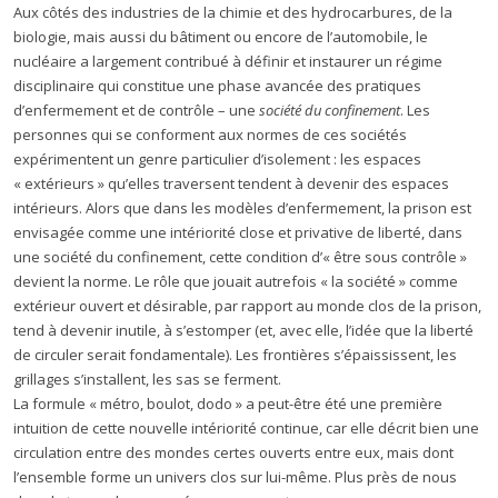
Aux côtés des industries de la chimie et des hydrocarbures, de la
biologie, mais aussi du bâtiment ou encore de l’automobile, le
nucléaire a largement contribué à définir et instaurer un régime
disciplinaire qui constitue une phase avancée des pratiques
d’enfermement et de contrôle – une
société du confinement
. Les
personnes qui se conforment aux normes de ces sociétés
expérimentent un genre particulier d’isolement : les espaces
« extérieurs » qu’elles traversent tendent à devenir des espaces
intérieurs. Alors que dans les modèles d’enfermement, la prison est
envisagée comme une intériorité close et privative de liberté, dans
une société du confinement, cette condition d’« être sous contrôle »
devient la norme. Le rôle que jouait autrefois « la société » comme
extérieur ouvert et désirable, par rapport au monde clos de la prison,
tend à devenir inutile, à s’estomper (et, avec elle, l’idée que la liberté
de circuler serait fondamentale). Les frontières s’épaississent, les
grillages s’installent, les sas se ferment.
La formule « métro, boulot, dodo » a peut-être été une première
intuition de cette nouvelle intériorité continue, car elle décrit bien une
circulation entre des mondes certes ouverts entre eux, mais dont
l’ensemble forme un univers clos sur lui-même. Plus près de nous