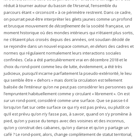
réduit à tourner autour du bassin de l’Arsenal, l’ensemble du
parcours étant « circonscrit » à ce périmètre restreint. Dans ce cadre,
on pourrait peut-être interpréter les gilets jaunes comme un profond
et brusque mouvement de
déconfinement
de la société française
,
un
moment historique où des mondes intérieurs qui n’étaient plus sortis,
ne s’étaient plus croisés depuis des années, ont soudain décidé de
se rejoindre dans un nouvel espace commun,
en dehors
des cadres et
normes qui régulaient normalement leurs interactions sociales
confinées. Cela a été particulièrement vrai en décembre 2018 et le
choix du rond-point comme lieu de lutte, évidemment, a été très
judicieux, puisqu’il incarne parfaitement la pseudo-extériorité, le lieu
qui semble être « dehors » mais dont la circulation est tellement
balisée de l’intérieur qu’on ne peut pas considérer les personnes qui
l’empruntent habituellement comme y circulant « librement ». On est
sur
un rond-point, considéré comme une surface. Que se passe-t-il
lorsqu’on fait sur cette surface ce qui n’y est pas prévu, ou plutôt ce
qu’il est prévu qu’on n’y fasse pas, à savoir, quand on s’y promène à
pied, qu’on y passe du temps avec des voisines et des inconnus,
qu’on y construit des cabanes, qu’on y danse et qu’on y partage un
café ? Le rond-point, alors, change complètement de statut territorial,