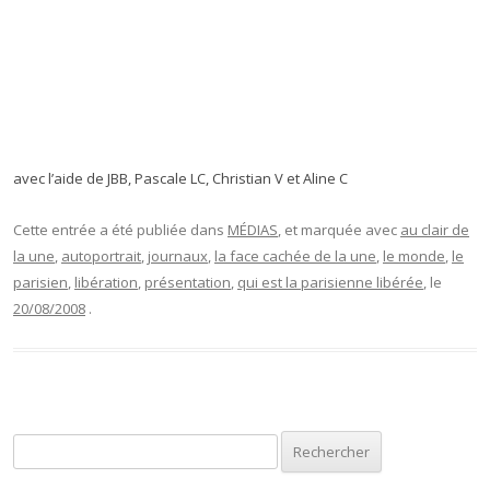
avec l’aide de JBB, Pascale LC, Christian V et Aline C
Cette entrée a été publiée dans
MÉDIAS
, et marquée avec
au clair de
la une
,
autoportrait
,
journaux
,
la face cachée de la une
,
le monde
,
le
parisien
,
libération
,
présentation
,
qui est la parisienne libérée
, le
20/08/2008
.
Rechercher :