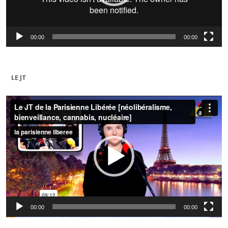
00:00
00:00
LE JT
Lecteur
vidéo
00:00
00:00