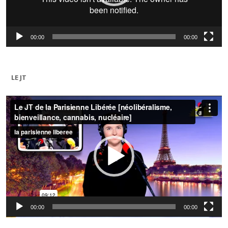
00:00
00:00
LE JT
Lecteur
vidéo
00:00
00:00