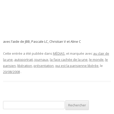
avec l’aide de JBB, Pascale LC, Christian V et Aline C
Cette entrée a été publiée dans
MÉDIAS
, et marquée avec
au clair de
la une
,
autoportrait
,
journaux
,
la face cachée de la une
,
le monde
,
le
parisien
,
libération
,
présentation
,
qui est la parisienne libérée
, le
20/08/2008
.
Rechercher :