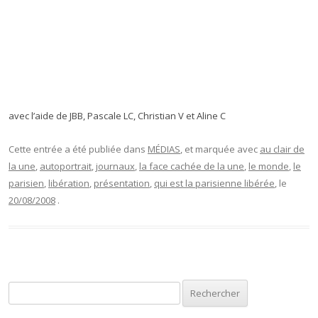
avec l’aide de JBB, Pascale LC, Christian V et Aline C
Cette entrée a été publiée dans
MÉDIAS
, et marquée avec
au clair de
la une
,
autoportrait
,
journaux
,
la face cachée de la une
,
le monde
,
le
parisien
,
libération
,
présentation
,
qui est la parisienne libérée
, le
20/08/2008
.
Rechercher :