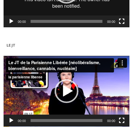
00:00
00:00
LE JT
Lecteur
vidéo
00:00
00:00