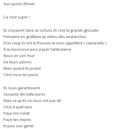
Aux sports d’hiver
Ca c’est super !
Ils croyaient faire un schuss et c’est la grande glissade
Frimaient en godillant au milieu des avalanches
D’un coup ils ont la frousse et nous appellent « camarade »
A la rescousse pour payer l’ambulance
Nous on s’en fout
De leurs actions
Mais quand ils jouent
C’est nous les pions.
Ils nous garantissent
Soixante dix mille euros
Mais ce qu’ils ne nous ont pas dit
C’est à quel taux
Paye ton crédit
Paye tes impots
Et puis sois gentil