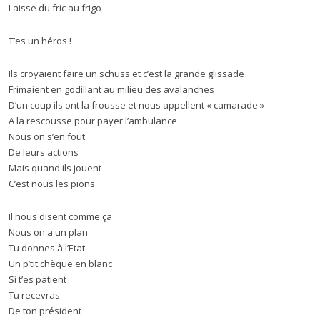
Laisse du fric au frigo
T’es un héros !
Ils croyaient faire un schuss et c’est la grande glissade
Frimaient en godillant au milieu des avalanches
D’un coup ils ont la frousse et nous appellent « camarade »
A la rescousse pour payer l’ambulance
Nous on s’en fout
De leurs actions
Mais quand ils jouent
C’est nous les pions.
Il nous disent comme ça
Nous on a un plan
Tu donnes à l’Etat
Un p’tit chèque en blanc
Si t’es patient
Tu recevras
De ton président