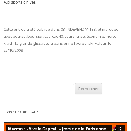
Aux sports d’hiver…
Cette entrée a été publiée dans
03. INDÉPENDANTES
, et marquée
avec
bourse
,
boursier
,
cac
,
cac 40
,
cours
,
crise
,
économie
,
indice
,
krach
,
la grande glissade
,
la parisienne libérée
,
ski
,
valeur
, le
25/10/2008
.
Rechercher :
VIVE LE CAPITAL !
Lecteur
vidéo