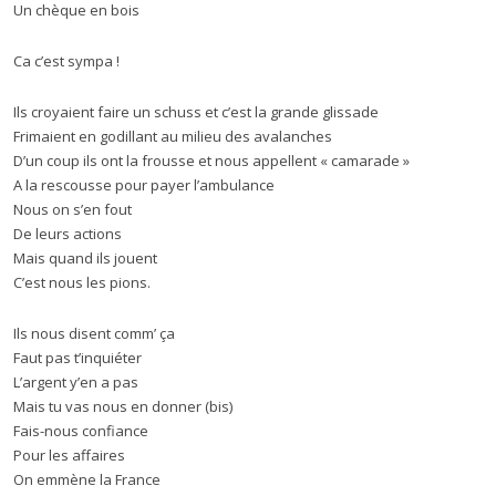
Un chèque en bois
Ca c’est sympa !
Ils croyaient faire un schuss et c’est la grande glissade
Frimaient en godillant au milieu des avalanches
D’un coup ils ont la frousse et nous appellent « camarade »
A la rescousse pour payer l’ambulance
Nous on s’en fout
De leurs actions
Mais quand ils jouent
C’est nous les pions.
Ils nous disent comm’ ça
Faut pas t’inquiéter
L’argent y’en a pas
Mais tu vas nous en donner (bis)
Fais-nous confiance
Pour les affaires
On emmène la France