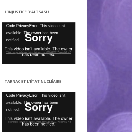
L’INJUSTICE D’ALTSASU
Lecteur
Code PrivacyError: This video isn't
vidéo
available. The owner has been
notified.
Télécharger le fichier: https://vimeo.com/288448971?loop=0&_=2
TARNAC ET L’ÉTAT NUCLÉAIRE
Lecteur
Code PrivacyError: This video isn't
vidéo
available. The owner has been
notified.
Télécharger le fichier: https://vimeo.com/259499917?loop=0&_=3