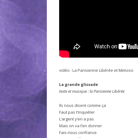
vidéo : La Parisienne Libérée et Mimoso
La grande glissade
texte et musique : la Parisienne Libérée
Ils nous disent comme ça
Faut pas t’inquiéter
L’argent y’en a pas
Mais on va t’en donner
Fais-nous confiance