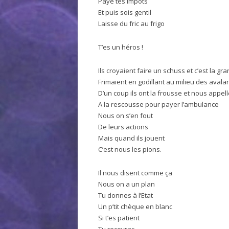
Paye tes impots
Et puis sois gentil
Laisse du fric au frigo
T’es un héros !
Ils croyaient faire un schuss et c’est la gr
Frimaient en godillant au milieu des aval
D’un coup ils ont la frousse et nous appel
A la rescousse pour payer l’ambulance
Nous on s’en fout
De leurs actions
Mais quand ils jouent
C’est nous les pions.
Il nous disent comme ça
Nous on a un plan
Tu donnes à l’Etat
Un p’tit chèque en blanc
Si t’es patient