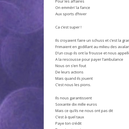
Pour les affaires
On emmèn’ la fance
Aux sports d’hiver
Ca c’est super !
Ils croyaient faire un schuss et c’est la gr
Frimaient en godillant au milieu des aval
D’un coup ils ont la frousse et nous appel
A la rescousse pour payer l’ambulance
Nous on s’en fout
De leurs actions
Mais quand ils jouent
C’est nous les pions.
Ils nous garantissent
Soixante dix mille euros
Mais ce qu’ils ne nous ont pas dit
C’est à quel taux
Paye ton crédit