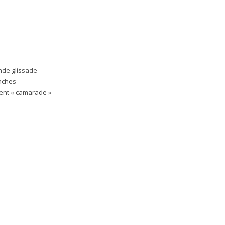
ande glissade
anches
lent « camarade »