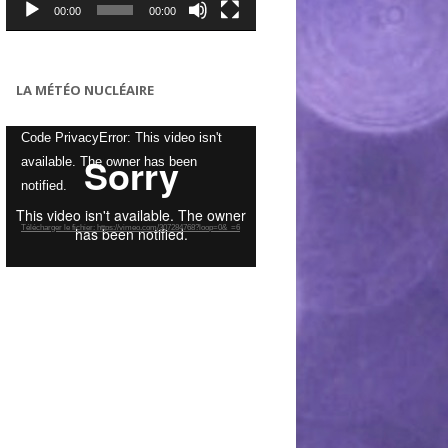
00:00
00:00
LA MÉTÉO NUCLÉAIRE
Lecteur
Code PrivacyError: This video isn't
vidéo
available. The owner has been
notified.
Télécharger le fichier: https://vimeo.com/307284768?loop=0&_=6