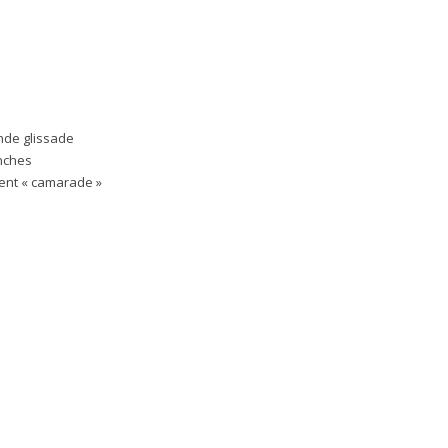
ande glissade
anches
lent « camarade »