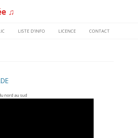
ée ♫
Aller au contenu
IC
LISTE D’INFO
LICENCE
CONTACT
ADE
du nord au sud