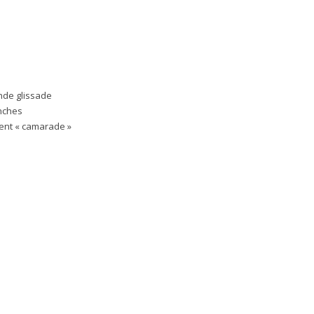
ande glissade
anches
lent « camarade »