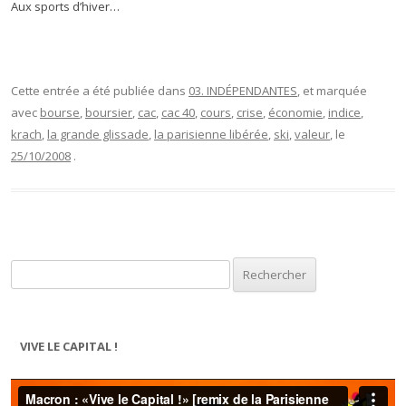
Aux sports d’hiver…
Cette entrée a été publiée dans
03. INDÉPENDANTES
, et marquée
avec
bourse
,
boursier
,
cac
,
cac 40
,
cours
,
crise
,
économie
,
indice
,
krach
,
la grande glissade
,
la parisienne libérée
,
ski
,
valeur
, le
25/10/2008
.
Rechercher :
VIVE LE CAPITAL !
Lecteur
vidéo