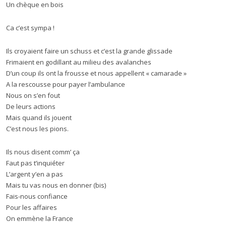
Un chèque en bois
Ca c’est sympa !
Ils croyaient faire un schuss et c’est la grande glissade
Frimaient en godillant au milieu des avalanches
D’un coup ils ont la frousse et nous appellent « camarade »
A la rescousse pour payer l’ambulance
Nous on s’en fout
De leurs actions
Mais quand ils jouent
C’est nous les pions.
Ils nous disent comm’ ça
Faut pas t’inquiéter
L’argent y’en a pas
Mais tu vas nous en donner (bis)
Fais-nous confiance
Pour les affaires
On emmène la France