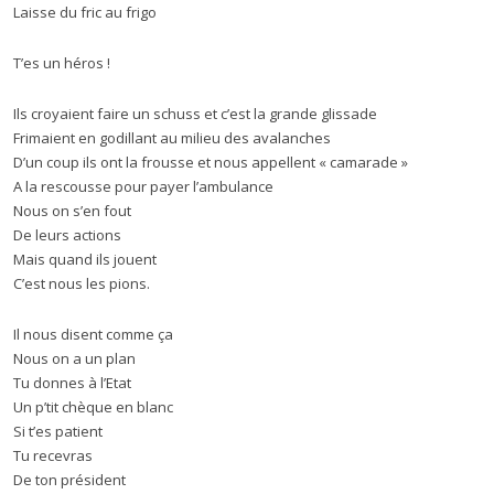
Laisse du fric au frigo
T’es un héros !
Ils croyaient faire un schuss et c’est la grande glissade
Frimaient en godillant au milieu des avalanches
D’un coup ils ont la frousse et nous appellent « camarade »
A la rescousse pour payer l’ambulance
Nous on s’en fout
De leurs actions
Mais quand ils jouent
C’est nous les pions.
Il nous disent comme ça
Nous on a un plan
Tu donnes à l’Etat
Un p’tit chèque en blanc
Si t’es patient
Tu recevras
De ton président