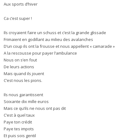
Aux sports d’hiver
Ca c’est super !
Ils croyaient faire un schuss et c’est la grande glissade
Frimaient en godillant au milieu des avalanches
D’un coup ils ont la frousse et nous appellent « camarade »
A la rescousse pour payer l’ambulance
Nous on s’en fout
De leurs actions
Mais quand ils jouent
C’est nous les pions.
Ils nous garantissent
Soixante dix mille euros
Mais ce qu’ils ne nous ont pas dit
C’est à quel taux
Paye ton crédit
Paye tes impots
Et puis sois gentil