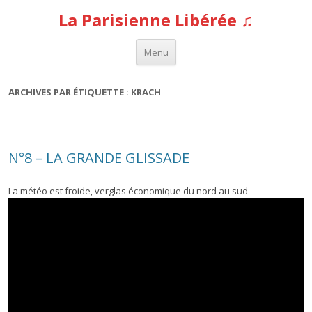
La Parisienne Libérée ♫
Aller au contenu
Menu
ARCHIVES PAR ÉTIQUETTE :
KRACH
N°8 – LA GRANDE GLISSADE
La météo est froide, verglas économique du nord au sud