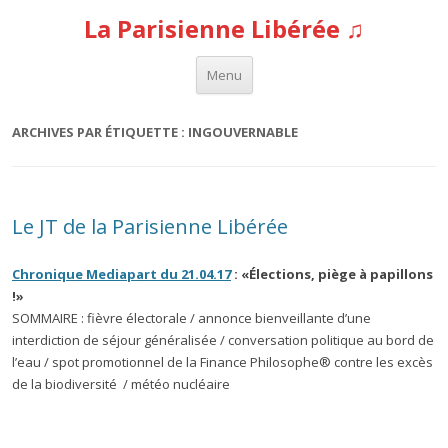
La Parisienne Libérée ♫
Aller au contenu
Menu
ARCHIVES PAR ÉTIQUETTE :
INGOUVERNABLE
Le JT de la Parisienne Libérée
Chronique Mediapart du 21.04.17
: «Élections, piège à papillons
!»
SOMMAIRE : fièvre électorale / annonce bienveillante d’une
interdiction de séjour généralisée / conversation politique au bord de
l’eau / spot promotionnel de la Finance Philosophe® contre les excès
de la biodiversité / météo nucléaire