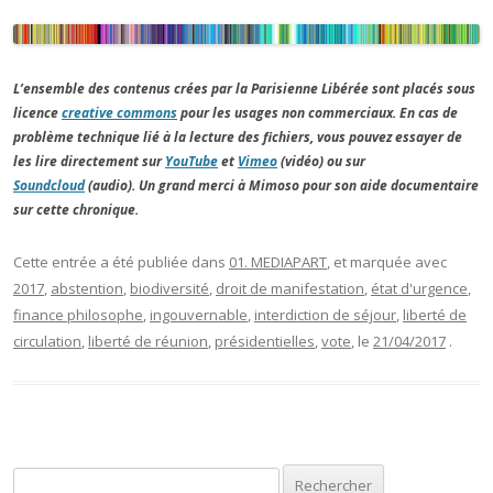
L’ensemble des contenus crées par la Parisienne Libérée sont placés sous
licence
creative commons
pour les usages non commerciaux. En cas de
problème technique lié à la lecture des fichiers, vous pouvez essayer de
les lire directement sur
YouTube
et
Vimeo
(vidéo) ou sur
Soundcloud
(audio). Un grand merci à Mimoso pour son aide documentaire
sur cette chronique.
Cette entrée a été publiée dans
01. MEDIAPART
, et marquée avec
2017
,
abstention
,
biodiversité
,
droit de manifestation
,
état d'urgence
,
finance philosophe
,
ingouvernable
,
interdiction de séjour
,
liberté de
circulation
,
liberté de réunion
,
présidentielles
,
vote
, le
21/04/2017
.
Rechercher :