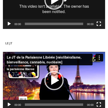
00:00
00:00
LE JT
Lecteur
vidéo
00:00
00:00