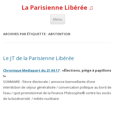
La Parisienne Libérée ♫
Aller au contenu
Menu
ARCHIVES PAR ÉTIQUETTE :
ABSTENTION
Le JT de la Parisienne Libérée
Chronique Mediapart du 21.04.17
: «Élections, piège à papillons
!»
SOMMAIRE : fièvre électorale / annonce bienveillante d’une
interdiction de séjour généralisée / conversation politique au bord de
l’eau / spot promotionnel de la Finance Philosophe® contre les excès
de la biodiversité / météo nucléaire