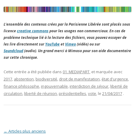
L’ensemble des contenus crées par la Parisienne Libérée sont placés sous
licence
creative commons
pour les usages non commerciaux. En cas de
problème technique lié à la lecture des fichiers, vous pouvez essayer de
les lire directement sur
YouTube
et
Vimeo
(vidéo) ou sur
Soundcloud
(audio). Un grand merci à Mimoso pour son aide documentaire
sur cette chronique.
Cette entrée a été publiée dans
01. MEDIAPART
, et marquée avec
2017
,
abstention
,
biodiversité
,
droit de manifestation
,
état d'urgence
,
finance philosophe
,
ingouvernable
,
interdiction de séjour
,
liberté de
circulation
,
liberté de réunion
,
présidentielles
,
vote
, le
21/04/2017
.
Navigation des articles
←
Articles plus anciens