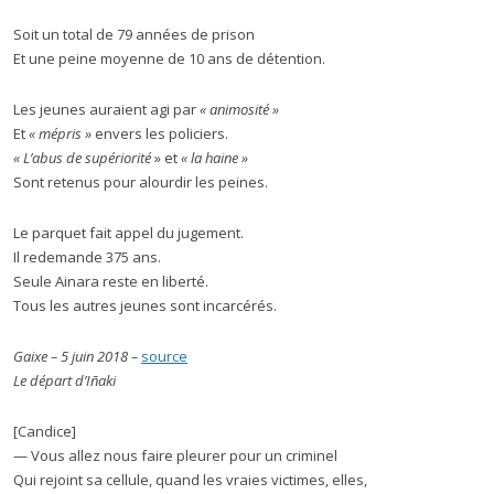
Soit un total de 79 années de prison
Et une peine moyenne de 10 ans de détention.
Les jeunes auraient agi par
« animosité »
Et
« mépris »
envers les policiers.
«
L’abus de supériorité
» et
« la haine »
Sont retenus pour alourdir les peines.
Le parquet fait appel du jugement.
Il redemande 375 ans.
Seule Ainara reste en liberté.
Tous les autres jeunes sont incarcérés.
Gaixe – 5 juin 2018 –
source
Le départ d’Iñaki
[Candice]
— Vous allez nous faire pleurer pour un criminel
Qui rejoint sa cellule, quand les vraies victimes, elles,