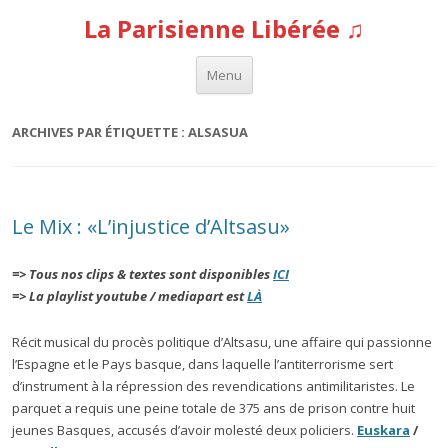
La Parisienne Libérée ♫
Aller au contenu
Menu
ARCHIVES PAR ÉTIQUETTE :
ALSASUA
Le Mix : «L’injustice d’Altsasu»
=> Tous nos clips & textes sont disponibles
ICI
=> La playlist youtube / mediapart est
LÀ
Récit musical du procès politique d’Altsasu, une affaire qui passionne
l’Espagne et le Pays basque, dans laquelle l’antiterrorisme sert
d’instrument à la répression des revendications antimilitaristes. Le
parquet a requis une peine totale de 375 ans de prison contre huit
jeunes Basques, accusés d’avoir molesté deux policiers.
Euskara
/