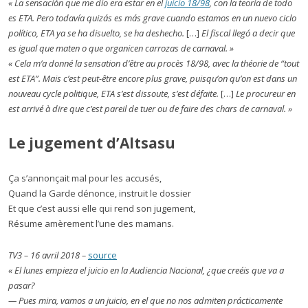
« La sensación que me dio era estar en el
juicio 18/98
, con la teoría de todo
es ETA. Pero todavía quizás es más grave cuando estamos en un nuevo ciclo
político, ETA ya se ha disuelto, se ha deshecho.
[…]
El fiscal llegó a decir que
es igual que maten o que organicen carrozas de carnaval. »
« Cela m’a donné la sensation d’être au procès 18/98, avec la théorie de “tout
est ETA”. Mais c’est peut-être encore plus grave, puisqu’on qu’on est dans un
nouveau cycle politique, ETA s’est dissoute, s’est défaite.
[…]
Le procureur en
est arrivé à dire que c’est pareil de tuer ou de faire des chars de carnaval. »
Le jugement d’Altsasu
Ça s’annonçait mal pour les accusés,
Quand la Garde dénonce, instruit le dossier
Et que c’est aussi elle qui rend son jugement,
Résume amèrement l’une des mamans.
TV3 – 16 avril 2018 –
source
« El lunes empieza el juicio en la Audiencia Nacional, ¿que creéis que va a
pasar?
— Pues mira, vamos a un juicio, en el que no nos admiten prácticamente