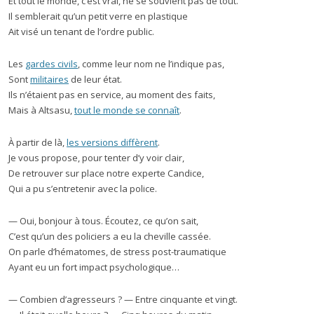
Et tout le monde, c’est vrai, ne se souvient pas de tout.
Il semblerait qu’un petit verre en plastique
Ait visé un tenant de l’ordre public.
Les
gardes civils
, comme leur nom ne l’indique pas,
Sont
militaires
de leur état.
Ils n’étaient pas en service, au moment des faits,
Mais à Altsasu,
tout le monde se connaît
.
À partir de là,
les versions diffèrent
.
Je vous propose, pour tenter d’y voir clair,
De retrouver sur place notre experte Candice,
Qui a pu s’entretenir avec la police.
— Oui, bonjour à tous. Écoutez, ce qu’on sait,
C’est qu’un des policiers a eu la cheville cassée.
On parle d’hématomes, de stress post-traumatique
Ayant eu un fort impact psychologique…
— Combien d’agresseurs ? — Entre cinquante et vingt.