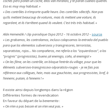
coches pero ponen un coche, ellos van mirando, y te paran cuando quieren.
Eso es muy muy habitual. »
« Des contrôles à n’importe quelle heure. Des contrôles sélectifs. Non pas
qu’ils mettent beaucoup de voitures, mais ils mettent une voiture, ils
regardent, et ils t’arrêtent quand ils veulent. C’est très très habituel. »
Alde Hemendik /
clip parodique
Ospa 2012 – 16 octobre 2012 –
source
« Les grabamos, les controlamos, incluso colapsamos la entrada del pueblo
para que los elementos subversivos y transgresores, terroristas,
separatistas, rojos… No compañeros, me refería a los “izquierdosos”, a los
“progres” (progresistas), bueno
¡
al enemigo, coño, al enemigo!
»
«
On les filme, on les contrôle,
on bloque
l’entrée du village, pour que les
éléments subversivo-transgressivo-séparatisto-rouge
s –
je ne fais pas
référenc
e aux
collègues
, h
ein,
mais aux
gauchistes, aux
progressistes
, bref, à
l’ennemi, putain, à l’ennemi ! »
Il existe ainsi depuis longtemps dans la région
Différentes formes de revendication
En faveur du départ de la
benemerita
:
« On n’en a pas besoin et on n’en veut pas. »