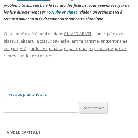
problème technique lié à la lecture des fichiers, vous pouvez essayer de
les lire directement sur
YouTube
et
Vimeo
(vidéo). Un grand merci à
Mimoso pour son aide documentaire sur cette chronique.
Cette entrée a été publiée dans
01. MEDIAPART
, et marquée avec
alsasua
,
altsasu
,
altsasukoak aske
,
antimilitarisme
,
antiterrorisme
,
esagne
,
ETA
,
garde civil
,
madrid
,
ospa eguna
,
pays basque
,
police
,
repression
, le
05/09/2018
.
Navigation des articles
←
Articles plus anciens
Rechercher :
VIVE LE CAPITAL !