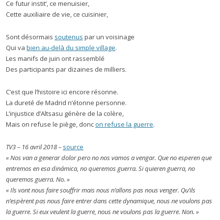
Ce futur instit’, ce menuisier,
Cette auxiliaire de vie, ce cuisinier,
Sont désormais
soutenus
par un voisinage
Qui va
bien au-delà du simple village
.
Les manifs de juin ont rassemblé
Des participants par dizaines de milliers.
C’est que l’histoire ici encore résonne.
La dureté de Madrid n’étonne personne.
L’injustice d’Altsasu génère de la colère,
Mais on refuse le piège, donc
on refuse la guerre
.
TV3 – 16 avril 2018 –
source
« Nos van a generar dolor pero no nos vamos a vengar. Que no esperen que
entremos en esa dinámica, no queremos guerra. Si quieren guerra, no
queremos guerra. No. »
«
I
ls vont nous faire souffrir mais nous n’allons pas nous venger. Qu’ils
n’espèrent pas nous faire entrer dans cette dynamique, nous ne voulons pas
la guerre. Si eux veulent la guerre, nous ne voulons pas la guerre. Non. »