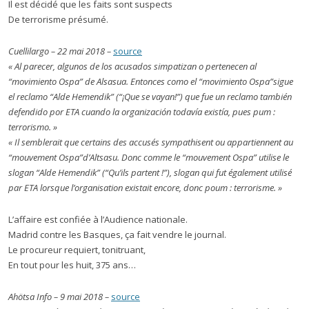
Il est décidé que les faits sont suspects
De terrorisme présumé.
Cuellilargo – 22 mai 2018 –
source
« Al parecer, algunos de los acusados simpatizan o pertenecen al
“movimiento Ospa” de Alsasua. Entonces como el “movimiento Ospa”sigue
el reclamo “Alde Hemendik” (“¡Que se vayan!”) que fue un reclamo también
defendido por ETA cuando la organización todavía existía, pues pum :
terrorismo. »
« Il semblerait que certains des accusés sympathisent ou appartiennent au
“mouvement Ospa”d’Altsasu. Donc comme le “mouvement Ospa” utilise le
slogan “Alde Hemendik” (“Qu’ils partent !”), slogan qui fut également utilisé
par ETA lorsque l’organisation existait encore, donc poum : terrorisme. »
L’affaire est confiée à l’Audience nationale.
Madrid contre les Basques, ça fait vendre le journal.
Le procureur requiert, tonitruant,
En tout pour les huit, 375 ans…
Ahötsa Info – 9 mai 2018 –
source