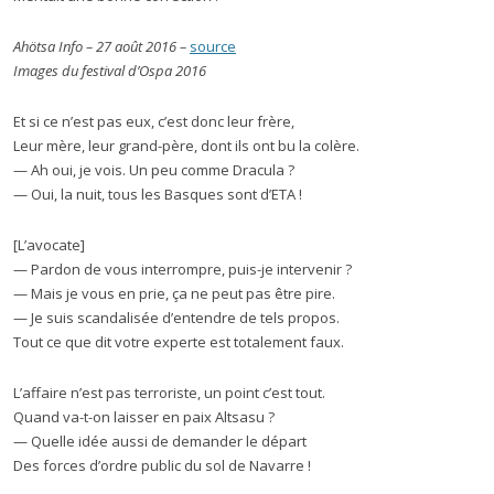
Ahötsa Info – 27 août 2016 –
source
I
mages
du festival d’O
spa
2016
Et si ce n’est pas eux, c’est donc leur frère,
Leur mère, leur grand-père, dont ils ont bu la colère.
— Ah oui, je vois. Un peu comme Dracula ?
— Oui, la nuit, tous les Basques sont d’ETA !
[L’avocate]
— Pardon de vous interrompre, puis-je intervenir ?
— Mais je vous en prie, ça ne peut pas être pire.
— Je suis scandalisée d’entendre de tels propos.
Tout ce que dit votre experte est totalement faux.
L’affaire n’est pas terroriste, un point c’est tout.
Quand va-t-on laisser en paix Altsasu ?
— Quelle idée aussi de demander le départ
Des forces d’ordre public du sol de Navarre !