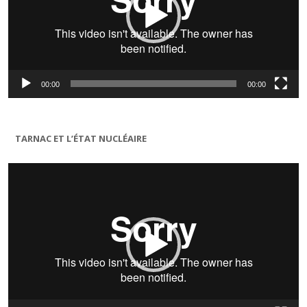
00:00
00:00
TARNAC ET L’ÉTAT NUCLÉAIRE
Lecteur
vidéo