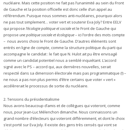
nucléaire. Mais cette position ne fait pas l’unanimité au sein du Front
de Gauche et la position officielle est donc celle d’un appel au
référendum. Puisque nous sommes anti-nucléaires, pourquoi alors
ne pas tout simplement… voter vert et soutenir Eva Joly? Entre EELV
qui propose
l’écologie politique et sociale
et le Front de Gauche qui
propose
une politique sociale et écologique
– ici l’ordre des mots compte
– nous avons choisi le Front de Gauche. D’autres éléments sont
entrés en ligne de compte, comme la structure politique du parti qui
accompagne le candidat : le fait que N. Hulot ait pu être envisagé
comme un candidat potentiel nous a semblé inquiétant. L’accord
signé avec le PS – accord qui, aux dernières nouvelles, serait
respecté dans sa dimension électorale mais pas programmatique (!) –
ne nous a pas non plus permis d’être certains que voter « vert »
accélèrerait le processus de sortie du nucléaire.
2. Tensions du présidentialisme
Nous avons beaucoup d’amis et de collègues qui voteront, comme
nous, pour Jean-Luc Mélenchon dimanche. Nous connaissons un
grand nombre d’électeurs qui voteront différemment, et dont le choix
s’est porté sur Eva Joly. Il existe des gens très censés qui vont se