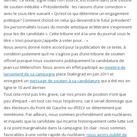
dernier. Ce texte, signé mais non sourcé, est inséré dans une tribune
de soutien intitulée « Présidentielle : les raisons d’une conviction »
avec le sous-titre suivant « Qu’est-ce qui détermine un engagement
politique? Comment choisit-on celui qui deviendra le futur président?
Dix personnalités issues du monde artistique et littéraire s’expriment
pour les dix candidats ». Cette tribune est à la une du journal sous le
titre « Voici pourquoi j’appelle à voter pour… »
Nous avions donné notre accord pour la publication de ce texte, à
condition justement qu’il ne s’agisse pas d’une tribune de soutien
officiel puisque nous soutenons publiquement la candidature de
Jean-Luc Mélenchon. Nous avons en effet participé au
meeting de
lancement de sa campagne
place Stalingrad en juin 2011 et
enregistré un
message de soutien à sa candidature
qui a été mis en
ligne le 10 avril dernier.
Tout cela n’est pas très grave, car nos prises de position n’ont que
peu d’impact – en tout cas nous l’espérons, car il serait dommage que
des électeurs du Front de Gauche ou d’EELV se déterminent par
mimétisme. Par ailleurs, nous sommes profondément anti-nucléaires
et inquiets que la candidate qui incarne historiquement cette lutte soit
à ce point marginalisée dans la campagne. En clair : nous sommes
favorables à une sortie rapide du nucléaire,
nous avons publié de