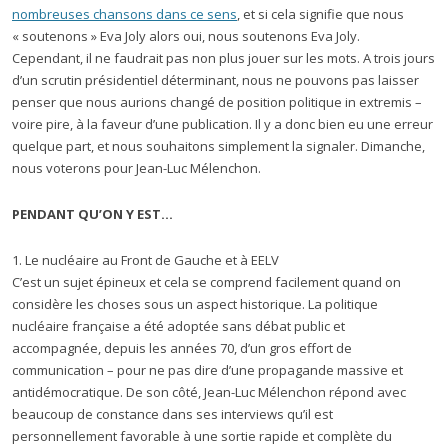
nombreuses chansons dans ce sens
, et si cela signifie que nous
« soutenons » Eva Joly alors oui, nous soutenons Eva Joly.
Cependant, il ne faudrait pas non plus jouer sur les mots. A trois jours
d’un scrutin présidentiel déterminant, nous ne pouvons pas laisser
penser que nous aurions changé de position politique in extremis –
voire pire, à la faveur d’une publication. Il y a donc bien eu une erreur
quelque part, et nous souhaitons simplement la signaler. Dimanche,
nous voterons pour Jean-Luc Mélenchon.
PENDANT QU’ON Y EST…
1. Le nucléaire au Front de Gauche et à EELV
C’est un sujet épineux et cela se comprend facilement quand on
considère les choses sous un aspect historique. La politique
nucléaire française a été adoptée sans débat public et
accompagnée, depuis les années 70, d’un gros effort de
communication – pour ne pas dire d’une propagande massive et
antidémocratique. De son côté, Jean-Luc Mélenchon répond avec
beaucoup de constance dans ses interviews qu’il est
personnellement favorable à une sortie rapide et complète du