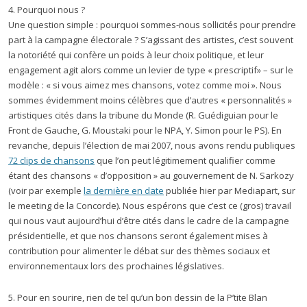
4. Pourquoi nous ?
Une question simple : pourquoi sommes-nous sollicités pour prendre
part à la campagne électorale ? S’agissant des artistes, c’est souvent
la notoriété qui confère un poids à leur choix politique, et leur
engagement agit alors comme un levier de type « prescriptif» – sur le
modèle : « si vous aimez mes chansons, votez comme moi ». Nous
sommes évidemment moins célèbres que d’autres « personnalités »
artistiques cités dans la tribune du Monde (R. Guédiguian pour le
Front de Gauche, G. Moustaki pour le NPA, Y. Simon pour le PS). En
revanche, depuis l’élection de mai 2007, nous avons rendu publiques
72 clips de chansons
que l’on peut légitimement qualifier comme
étant des chansons « d’opposition » au gouvernement de N. Sarkozy
(voir par exemple
la dernière en date
publiée hier par Mediapart, sur
le meeting de la Concorde). Nous espérons que c’est ce (gros) travail
qui nous vaut aujourd’hui d’être cités dans le cadre de la campagne
présidentielle, et que nos chansons seront également mises à
contribution pour alimenter le débat sur des thèmes sociaux et
environnementaux lors des prochaines législatives.
5. Pour en sourire, rien de tel qu’un bon dessin de la P’tite Blan