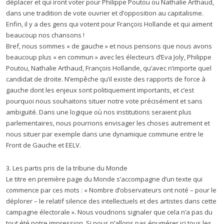
déplacer et qui iront voter pour Philippe Poutou ou Nathalie Arthaud,
dans une tradition de vote ouvrier et d’opposition au capitalisme.
Enfin, il y a des gens qui votent pour François Hollande et qui aiment
beaucoup nos chansons !
Bref, nous sommes « de gauche » et nous pensons que nous avons
beaucoup plus « en commun » avec les électeurs d’Eva Joly, Philippe
Poutou, Nathalie Arthaud, François Hollande, qu’avec n’importe quel
candidat de droite. N’empêche qu’il existe des rapports de force à
gauche dont les enjeux sont politiquement importants, et c’est
pourquoi nous souhaitons situer notre vote précisément et sans
ambiguïté. Dans une logique où nos institutions seraient plus
parlementaires, nous pourrions envisager les choses autrement et
nous situer par exemple dans une dynamique commune entre le
Front de Gauche et EELV.
3. Les partis pris de la tribune du Monde
Le titre en première page du Monde s’accompagne d’un texte qui
commence par ces mots : « Nombre d’observateurs ont noté – pour le
déplorer – le relatif silence des intellectuels et des artistes dans cette
campagne électorale ». Nous voudrions signaler que cela n’a pas du
tout été notre impression. Si nous n’allons pas énumérer ici tous les