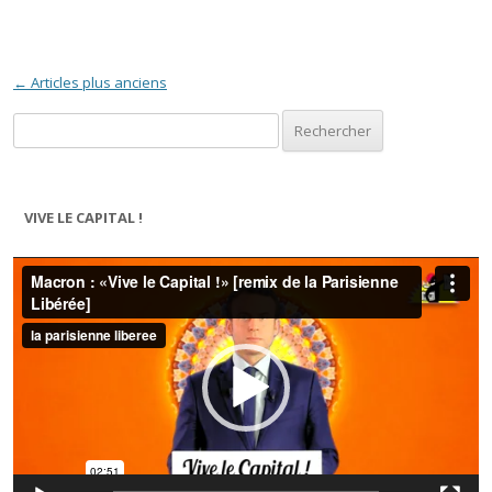
Navigation des articles
←
Articles plus anciens
Rechercher :
VIVE LE CAPITAL !
Lecteur
vidéo