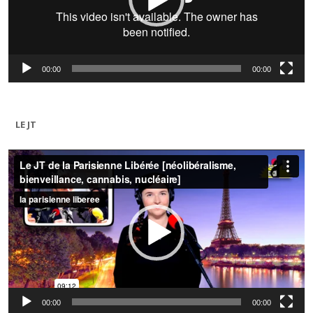
00:00
00:00
LE JT
Lecteur
vidéo
00:00
00:00