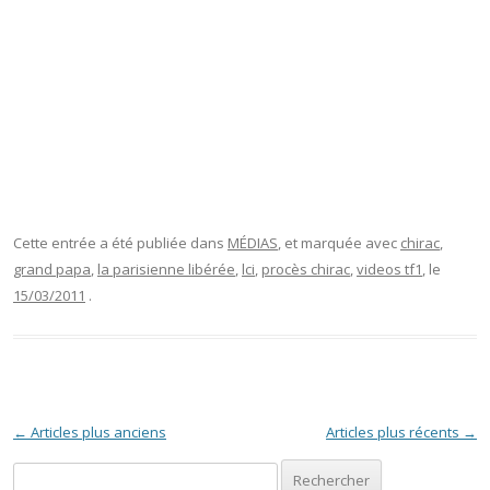
Cette entrée a été publiée dans
MÉDIAS
, et marquée avec
chirac
,
grand papa
,
la parisienne libérée
,
lci
,
procès chirac
,
videos tf1
, le
15/03/2011
.
Navigation des articles
←
Articles plus anciens
Articles plus récents
→
Rechercher :