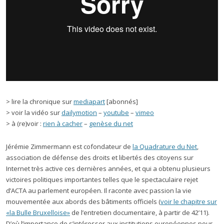
> lire la chronique sur
mediapart
[abonnés]
> voir la vidéo sur
dailymotion
–
youtube
–
vimeo
> à (re)voir :
rien à cacher
–
genèse du net
Jérémie Zimmermann est cofondateur de
la Quadrature du Net
,
association de défense des droits et libertés des citoyens sur
Internet très active ces dernières années, et qui a obtenu plusieurs
victoires politiques importantes telles que le spectaculaire rejet
d’ACTA au parlement européen. Il raconte avec passion la vie
mouvementée aux abords des bâtiments officiels (
voir le chapitre sur
«la Bulle Bruxelloise»
de l’entretien documentaire, à partir de 42’11).
D’où l’importance de s’intéresser aux institutions européennes pour