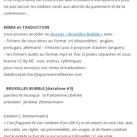
ne pas laisser les lobbies seuls aux abords du parlement et de la
commission…
REMIX et TRADUCTION
vous pouvez accéder au
dossier « Bruxelles Bubble »
avec :
– fichiers de sous-titres au format .srt (disponibles : anglais,
portugais, allemand – n’hésitez pas à proposer d’autres langues)
– les fichiers audio au format .mp3 et .flac (3 pistes séparées et sous
licence CC By-NC : voix, instrus, rythmique)
pour nous envoyez vos remix et traductions :
datalove[at/chez]laparisienneliberee.com
BRUXELLES BUBBLE
[datalove #3]
paroles et musique : la Parisienne Libérée
entretien : Jérémie Zimmermann
[citation J. Zimmermann]
« C’est frappant de voir combien d’un côté il y a cet univers en vase clos, avec
ses codes, ses règles, ses personnalités, ses usages, et de l’autre combien
tout le monde se fout de ce qui se passe à Bruxelles ! Il une vraie