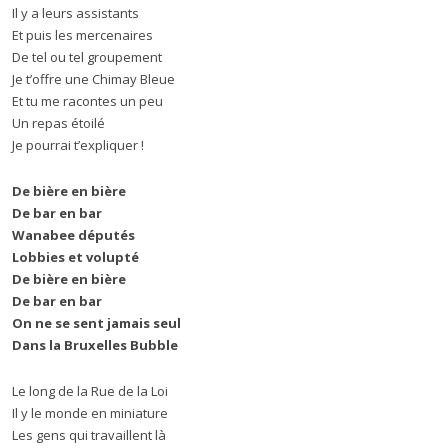
Il y a leurs assistants
Et puis les mercenaires
De tel ou tel groupement
Je t’offre une Chimay Bleue
Et tu me racontes un peu
Un repas étoilé
Je pourrai t’expliquer !
De bière en bière
De bar en bar
Wanabee députés
Lobbies et volupté
De bière en bière
De bar en bar
On ne se sent jamais seul
Dans la Bruxelles Bubble
Le long de la Rue de la Loi
Il y le monde en miniature
Les gens qui travaillent là