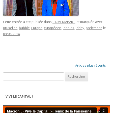
Cette entrée a été publiée dans
01. MEDIAPART
, et marquée avec
Bruxelles
,
bubble
,
Europe
,
européeen
,
lobbies
,
lobby
,
parlement
, le
08/05/2014
.
Navigation des articles
Articles plus récents
→
Rechercher :
VIVE LE CAPITAL !
Lecteur
vidéo