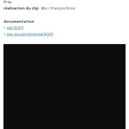
Ifrap
réalisation du clip
: @si / François Rose
documentation
>
wiki RGPP
>
site gouvernemental RGPP