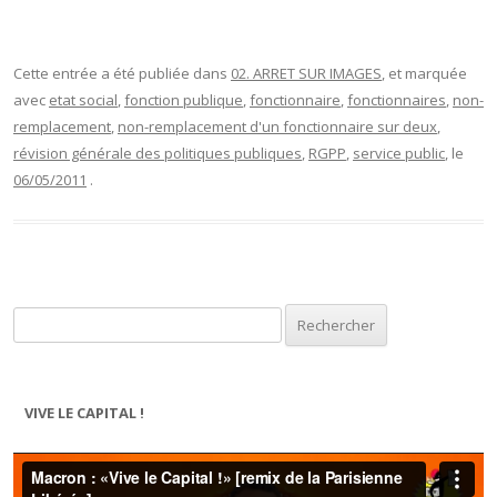
Cette entrée a été publiée dans
02. ARRET SUR IMAGES
, et marquée
avec
etat social
,
fonction publique
,
fonctionnaire
,
fonctionnaires
,
non-
remplacement
,
non-remplacement d'un fonctionnaire sur deux
,
révision générale des politiques publiques
,
RGPP
,
service public
, le
06/05/2011
.
Rechercher :
VIVE LE CAPITAL !
Lecteur
vidéo