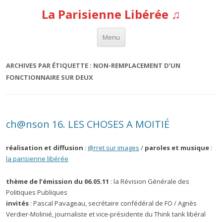
La Parisienne Libérée ♫
Aller au contenu
Menu
ARCHIVES PAR ÉTIQUETTE :
NON-REMPLACEMENT D’UN
FONCTIONNAIRE SUR DEUX
ch@nson 16. LES CHOSES A MOITIÉ
réalisation et diffusion
:
@rret sur images
/
paroles et musique
:
la parisienne libérée
thème de l’émission du 06.05.11
: la Révision Générale des
Politiques Publiques
invités
: Pascal Pavageau, secrétaire confédéral de FO / Agnès
Verdier-Molinié, journaliste et vice-présidente du Think tank libéral