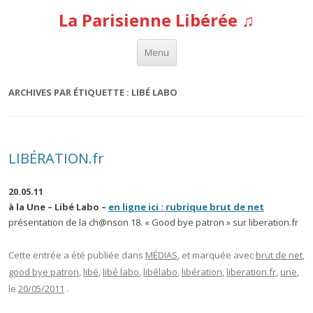
La Parisienne Libérée ♫
Aller au contenu
Menu
ARCHIVES PAR ÉTIQUETTE :
LIBÉ LABO
LIBÉRATION.fr
20.05.11
à la Une – Libé Labo –
en ligne ici : rubrique brut de net
présentation de la ch@nson 18. « Good bye patron » sur liberation.fr
Cette entrée a été publiée dans
MÉDIAS
, et marquée avec
brut de net
,
good bye patron
,
libé
,
libé labo
,
libélabo
,
libération
,
liberation.fr
,
une
,
le
20/05/2011
.