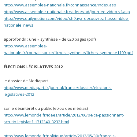
http://www.assemblee-nationale.fr/connaissance/index.asp
http://www.assemblee-nationale.fr/video/vod/journee-video-vf.asp
http://www.dailymotion.com/video/xh9uyx_decouvrez-l-assemblee-
nationale_news
approfondir : une « synthèse » de 620 pages (pdf)
http://www.assemblee-
nationale.fr/connaissance/fiches_synthese/fiches_synthese1109.pdf
ÉLECTIONS LÉGISLATIVES 2012
le dossier de Mediapart
http://www.mediapart.fr/journal/france/dossier/elections-
legislatives-2012
sur le désintérêt du public (et/ou des médias)
http://www.lemonde.fr/idees/article/2012/06/04/ce-passionnant-
scrutin-legislatif_1712340_3232.html
http://www.lemonde.fr/politique/article/2012/05/30/francois-