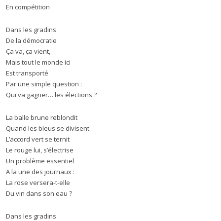
En compétition
Dans les gradins
De la démocratie
Ça va, ça vient,
Mais tout le monde ici
Est transporté
Par une simple question :
Qui va gagner… les élections ?
La balle brune reblondit
Quand les bleus se divisent
L’accord vert se ternit
Le rouge lui, s’électrise
Un problème essentiel
A la une des journaux :
La rose versera-t-elle
Du vin dans son eau ?
Dans les gradins