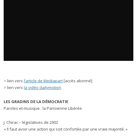
> lien vers
l’article de Mediapart
[accès abonné]
> lien vers
la vidéo dailymotion
LES GRADINS DE LA DÉMOCRATIE
Paroles et musique : la Parisienne Libérée
J. Chirac – législatives de 2002
« Il faut avoir une action qui soit confortée par une vraie majorité. »