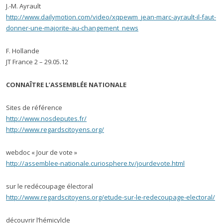
J.-M. Ayrault
http://www.dailymotion.com/video/xqpewm_jean-marc-ayrault-il-faut-
donner-une-majorite-au-changement_news
F. Hollande
JT France 2 – 29.05.12
CONNAÎTRE L’ASSEMBLÉE NATIONALE
Sites de référence
http://www.nosdeputes.fr/
http://www.regardscitoyens.org/
webdoc « Jour de vote »
http://assemblee-nationale.curiosphere.tv/jourdevote.html
sur le redécoupage électoral
http://www.regardscitoyens.org/etude-sur-le-redecoupage-electoral/
découvrir l’hémicylcle