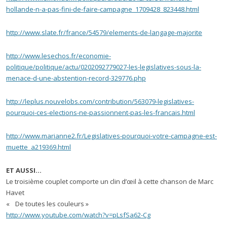
hollande-n-a-pas-fini-de-faire-campagne_1709428_823448.html
http://www.slate.fr/france/54579/elements-de-langage-majorite
http://www.lesechos.fr/economie-
politique/politique/actu/0202092779027-les-legislatives-sous-la-
menace-d-une-abstention-record-329776.php
http://leplus.nouvelobs.com/contribution/563079-legislatives-
pourquoi-ces-elections-ne-passionnent-pas-les-francais.html
http://www.marianne2.fr/Legislatives-pourquoi-votre-campagne-est-
muette_a219369.html
ET AUSSI…
Le troisième couplet comporte un clin d’œil à cette chanson de Marc
Havet
« De toutes les couleurs »
http://www.youtube.com/watch?v=pLsfSa62-Cg