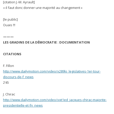
[citation J.-M. Ayrault]
« il faut donc donner une majorité au changement »
[le public]
Ouais !!!
———
LES GRADINS DE LA DÉMOCRATIE : DOCUMENTATION
CITATIONS
F. Fillon
http://www.dailymotion.com/video/x289lo_legislatives-1er-tour-
discours-de-f_news
2’45
J. Chirac
http://www.dailymotion.com/video/xqt1ed_jacques-chirac-majorite-
presidentielle-et-fn_news