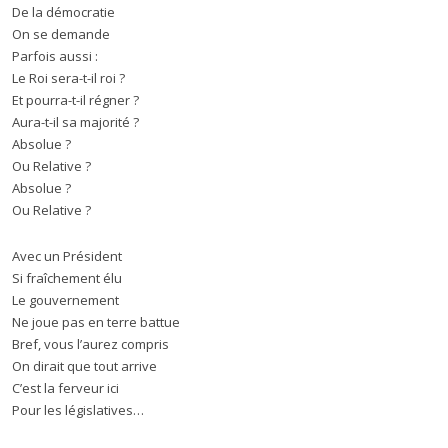
De la démocratie
On se demande
Parfois aussi :
Le Roi sera-t-il roi ?
Et pourra-t-il régner ?
Aura-t-il sa majorité ?
Absolue ?
Ou Relative ?
Absolue ?
Ou Relative ?
Avec un Président
Si fraîchement élu
Le gouvernement
Ne joue pas en terre battue
Bref, vous l’aurez compris
On dirait que tout arrive
C’est la ferveur ici
Pour les législatives…