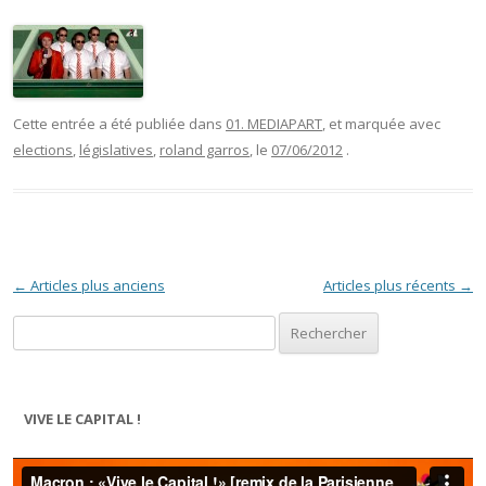
Cette entrée a été publiée dans
01. MEDIAPART
, et marquée avec
elections
,
législatives
,
roland garros
, le
07/06/2012
.
Navigation des articles
←
Articles plus anciens
Articles plus récents
→
Rechercher :
VIVE LE CAPITAL !
Lecteur
vidéo