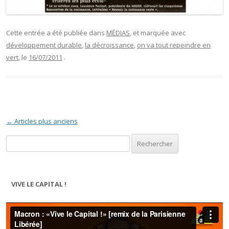
Cette entrée a été publiée dans
MÉDIAS
, et marquée avec
développement durable
,
la décroissance
,
on va tout repeindre en
vert
, le
16/07/2011
.
Navigation des articles
←
Articles plus anciens
Rechercher :
VIVE LE CAPITAL !
Lecteur
vidéo