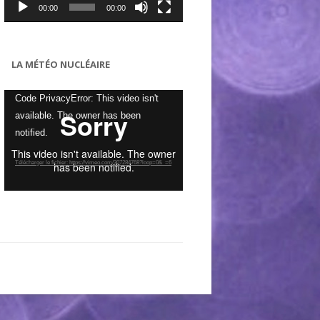
00:00
00:00
LA MÉTÉO NUCLÉAIRE
Lecteur
Code PrivacyError: This video isn't
vidéo
available. The owner has been
notified.
Télécharger le fichier: https://vimeo.com/307284768?loop=0&_=6