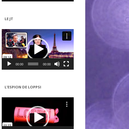
LE JT
Lecteur
vidéo
00:00
00:00
L’ESPION DE LOPPSI
Lecteur
vidéo