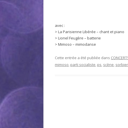
avec :
> La Parisienne Libérée – chant et piano
> Lionel Feugère – batterie
> Mimoso – mimodanse
Cette entrée a été publiée dans
CONCERT
mimoso
,
parti socialiste
,
ps
,
scène
,
sorbie