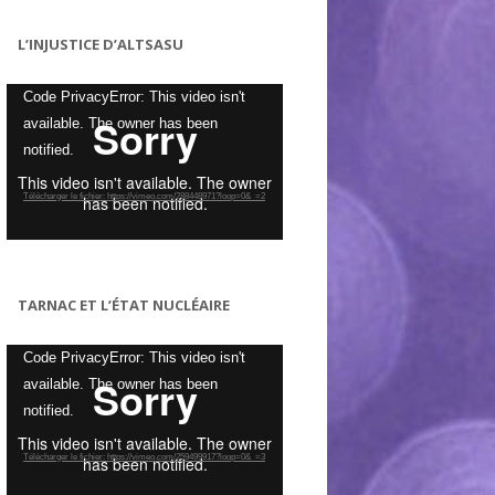
L’INJUSTICE D’ALTSASU
Lecteur
Code PrivacyError: This video isn't
vidéo
available. The owner has been
notified.
Télécharger le fichier: https://vimeo.com/288448971?loop=0&_=2
TARNAC ET L’ÉTAT NUCLÉAIRE
Lecteur
Code PrivacyError: This video isn't
vidéo
available. The owner has been
notified.
Télécharger le fichier: https://vimeo.com/259499917?loop=0&_=3