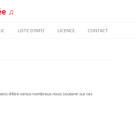
ée ♫
Aller au contenu
IC
LISTE D’INFO
LICENCE
CONTACT
 merci d’être venus nombreux nous soutenir sur ces