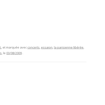
S
, et marquée avec
concerts
,
essaion
,
la parisienne libérée
,
rs
, le
03/08/2009
.