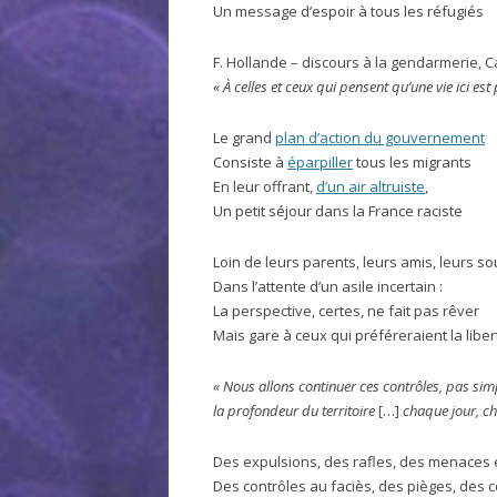
Un message d’espoir à tous les réfugiés
F. Hollande – discours à la gendarmerie, C
« À celles et ceux qui pensent qu’une vie ici es
Le grand
plan d’action du gouvernement
Consiste à
éparpiller
tous les migrants
En leur offrant,
d’un air altruiste
,
Un petit séjour dans la France raciste
Loin de leurs parents, leurs amis, leurs so
Dans l’attente d’un asile incertain :
La perspective, certes, ne fait pas rêver
Mais gare à ceux qui préféreraient la liber
« Nous allons continuer ces contrôles, pas sim
la profondeur du territoire
[…]
chaque jour, c
Des expulsions, des rafles, des menaces 
Des contrôles au faciès, des pièges, des