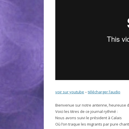
voir sur youtube
–
télécharger l’audio
Bienvenue sur notre antenne, heureuse d
Voici les titres de ce journal rythmé :
Nous avons suivi le président à Calais
Où l’on traque les migrants par pure chari