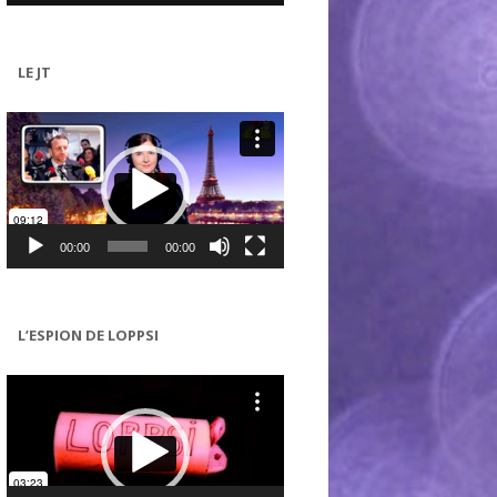
LE JT
Lecteur
vidéo
00:00
00:00
L’ESPION DE LOPPSI
Lecteur
vidéo