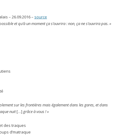
alais – 26.09.2016 –
source
t possible et qu’à un moment ça s’ouvrira : non, ça ne s’ouvrira pas. »
utiens
té
plement sur les frontières mais également dans les gares, et dans
haque nuit
[…]
grâce à vous ! »
et des traques
 coups d’matraque