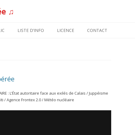
ée ♫
Aller au contenu
IC
LISTE D’INFO
LICENCE
CONTACT
bérée
E : L’État autoritaire face aux exilés de Calais / Juppéisme
ïti / Agence Frontex 2.0 / Météo nucléaire