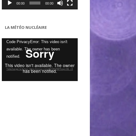
00:00
00:00
LA MÉTÉO NUCLÉAIRE
Lecteur
Code PrivacyError: This video isn't
vidéo
available. The owner has been
notified.
Télécharger le fichier: https://vimeo.com/307284768?loop=0&_=6