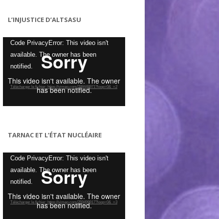
L’INJUSTICE D’ALTSASU
Lecteur
Code PrivacyError: This video isn't
vidéo
available. The owner has been
notified.
Télécharger le fichier: https://vimeo.com/288448971?loop=0&_=2
TARNAC ET L’ÉTAT NUCLÉAIRE
Lecteur
Code PrivacyError: This video isn't
vidéo
available. The owner has been
notified.
Télécharger le fichier: https://vimeo.com/259499917?loop=0&_=3