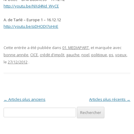
http://youtu.be/NXd4Nd_WyCE
A. de Tarlé – Europe 1 – 16.12.12
http://youtu.be/pDHODJ7oHnE
Cette entrée a été publiée dans
01. MEDIAPART
, et marquée avec
bonne année
,
CICE
,
crédit d'impôt
,
gauche
,
noel
,
politique
,
ps
,
voeux
,
le
27/12/2012
.
Navigation des articles
←
Articles plus anciens
Articles plus récents
→
Rechercher :