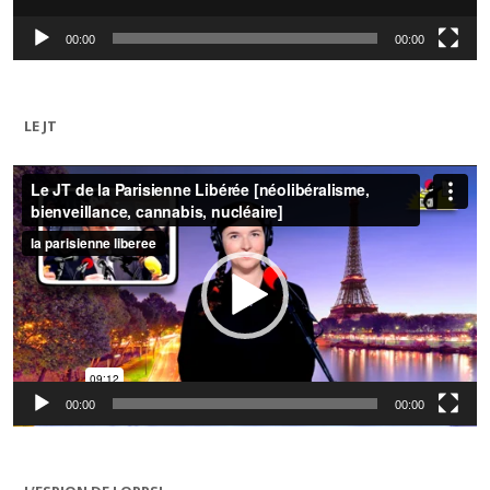
00:00
00:00
LE JT
Lecteur
vidéo
00:00
00:00