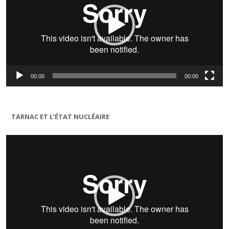
00:00
00:00
TARNAC ET L’ÉTAT NUCLÉAIRE
Lecteur
vidéo