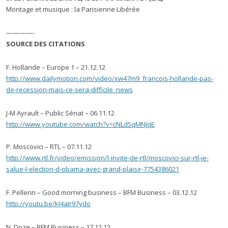
Montage et musique : la Parisienne Libérée
————-
SOURCE DES CITATIONS
F. Hollande – Europe 1 – 21.12.12
http://www.dailymotion.com/video/xw47m9_francois-hollande-pas-
de-recession-mais-ce-sera-difficile_news
J-M Ayrault – Public Sénat – 06.11.12
http://www.youtube.com/watch?v=cNLd5qMNJqE
P. Moscovici – RTL – 07.11.12
http://www.rtl.fr/video/emission/l-invite-de-rtl/moscovici-sur-rtl-je-
salue-l-election-d-obama-avec-grand-plaisir-7754386021
F. Pellerin – Good morning business – BFM Business – 03.12.12
http://youtu.be/kJ4aIr97ydo
N. Doze – BFM Business – 17.12.12