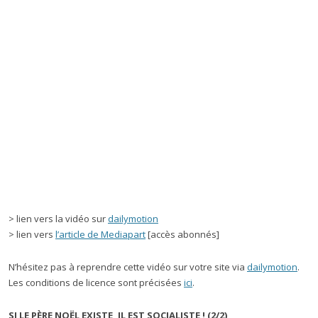
> lien vers la vidéo sur
dailymotion
> lien vers
l’article de Mediapart
[accès abonnés]
N’hésitez pas à reprendre cette vidéo sur votre site via
dailymotion
.
Les conditions de licence sont précisées
ici
.
SI LE PÈRE NOËL EXISTE, IL EST SOCIALISTE ! (2/2)