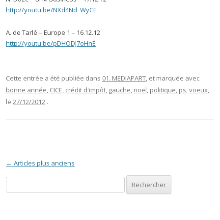
http://youtu.be/NXd4Nd_WyCE
A. de Tarlé – Europe 1 – 16.12.12
http://youtu.be/pDHODJ7oHnE
Cette entrée a été publiée dans
01. MEDIAPART
, et marquée avec
bonne année
,
CICE
,
crédit d'impôt
,
gauche
,
noel
,
politique
,
ps
,
voeux
,
le
27/12/2012
.
Navigation des articles
←
Articles plus anciens
Rechercher :