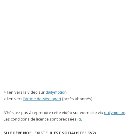
> lien vers la vidéo sur
dailymotion
> lien vers
l’article de Mediapart
[accès abonnés]
N’hésitez pas à reprendre cette vidéo sur votre site via
dailymotion
.
Les conditions de licence sont précisées
ici
.
SI LE PÈRE NOËL EXISTE, IL EST SOCIALISTE ! (2/2)