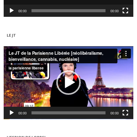
00:00
00:00
LE JT
Lecteur
vidéo
00:00
00:00