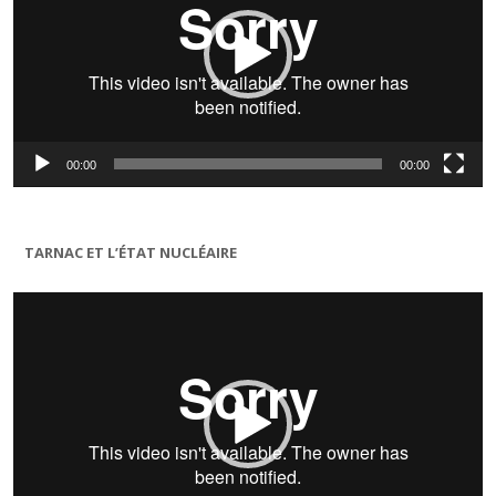
00:00
00:00
TARNAC ET L’ÉTAT NUCLÉAIRE
Lecteur
vidéo