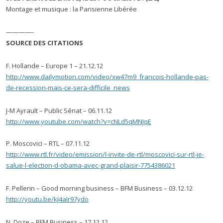
Montage et musique : la Parisienne Libérée
————-
SOURCE DES CITATIONS
F. Hollande – Europe 1 – 21.12.12
http://www.dailymotion.com/video/xw47m9_francois-hollande-pas-
de-recession-mais-ce-sera-difficile_news
J-M Ayrault – Public Sénat – 06.11.12
http://www.youtube.com/watch?v=cNLd5qMNJqE
P. Moscovici – RTL – 07.11.12
http://www.rtl.fr/video/emission/l-invite-de-rtl/moscovici-sur-rtl-je-
salue-l-election-d-obama-avec-grand-plaisir-7754386021
F. Pellerin – Good morning business – BFM Business – 03.12.12
http://youtu.be/kJ4aIr97ydo
N. Doze – BFM Business – 17.12.12