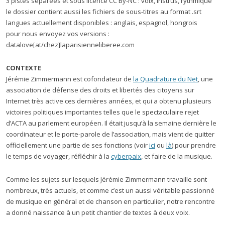
3 pistes séparées et sous licence CC By-NC : voix, instrus, rythmique
le dossier contient aussi les fichiers de sous-titres au format .srt
langues actuellement disponibles : anglais, espagnol, hongrois
pour nous envoyez vos versions :
datalove[at/chez]laparisienneliberee.com
CONTEXTE
Jérémie Zimmermann est cofondateur de
la Quadrature du Net
, une
association de défense des droits et libertés des citoyens sur
Internet très active ces dernières années, et qui a obtenu plusieurs
victoires politiques importantes telles que le spectaculaire rejet
d’ACTA au parlement européen. Il était jusqu’à la semaine dernière le
coordinateur et le porte-parole de l’association, mais vient de quitter
officiellement une partie de ses fonctions (voir
ici
ou
là
) pour prendre
le temps de voyager, réfléchir à la
cyberpaix
, et faire de la musique.
Comme les sujets sur lesquels Jérémie Zimmermann travaille sont
nombreux, très actuels, et comme c’est un aussi véritable passionné
de musique en général et de chanson en particulier, notre rencontre
a donné naissance à un petit chantier de textes à deux voix.