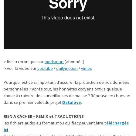
> lire la chronique sur
mediapart
[abonnés]
> voir la vidéo sur
youtube
/
dailymotion
/
vimeo
Pourquoi est-ce si important d’assurer la protection de nos données
personnelles ? Après tout, les honnêtes citoyens ont-ils quelque
chose à craindre des surveillances de masse ? Réponse en chanson
dans ce premier volet du projet
Datalove
.
RIEN A CACHER – REMIX et TRADUCTIONS
les fichiers audio au format .mp3 ou .flac peuvent être
téléchargés
ici