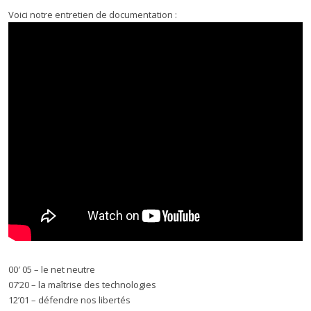
Voici notre entretien de documentation :
00′ 05 – le net neutre
07’20 – la maîtrise des technologies
12’01 – défendre nos libertés