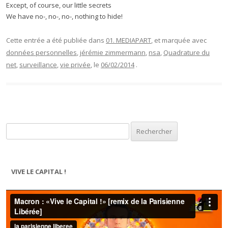
Except, of course, our little secrets
We have no-, no-, no-, nothing to hide!
Cette entrée a été publiée dans
01. MEDIAPART
, et marquée avec
données personnelles
,
jérémie zimmermann
,
nsa
,
Quadrature du
net
,
surveillance
,
vie privée
, le
06/02/2014
.
Rechercher :
VIVE LE CAPITAL !
Lecteur
vidéo