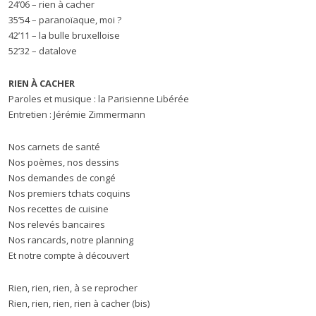
24’06 – rien à cacher
35’54 – paranoïaque, moi ?
42’11 – la bulle bruxelloise
52’32 – datalove
RIEN À CACHER
Paroles et musique : la Parisienne Libérée
Entretien : Jérémie Zimmermann
Nos carnets de santé
Nos poèmes, nos dessins
Nos demandes de congé
Nos premiers tchats coquins
Nos recettes de cuisine
Nos relevés bancaires
Nos rancards, notre planning
Et notre compte à découvert
Rien, rien, rien, à se reprocher
Rien, rien, rien, rien à cacher (bis)