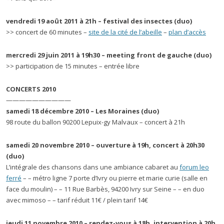
vendredi 19 août 2011 à 21h – festival des insectes (duo)
>> concert de 60 minutes –
site de la cité de l’abeille
–
plan d’accès
mercredi 29 juin 2011 à 19h30 – meeting front de gauche (duo)
>> participation de 15 minutes – entrée libre
CONCERTS 2010
——————————
samedi 18 décembre 2010 – Les Moraines
(duo)
98 route du ballon 90200 Lepuix-gy Malvaux – concert à 21h
samedi 20 novembre 2010 – ouverture à 19h, concert à 20h30
(duo)
L’intégrale des chansons dans une ambiance cabaret au
forum leo
ferré
– – métro ligne 7 porte d’Ivry ou pierre et marie curie (salle en
face du moulin) – – 11 Rue Barbès, 94200 Ivry sur Seine – – en duo
avec mimoso – – tarif réduit 11€ / plein tarif 14€
jeudi 11 novembre 2010 – rendez-vous à 18h, intervention à 20h