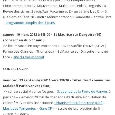
Mimoso – café débat des revues politiques indépendantes
Contretemps, Ecorev, Mouvements, Multitudes, Politis, Regards, La
Revue des Livres, Savoir/Agir, Vacarme et Z – au café le Lieu Dit – 6,
rue Sorbier Paris 20 – métro Ménilmontant ou Gambetta – entrée libre
–
programme complet des 3 jours
samedi 10 mars 2012 à 19h00 – St Maurice sur Dargoire (69)
(concert en duo 30 min.)
>> forum social en pays mornantais – avec Aurélie Trouvé (ATTAC) –
Ferme des Clarines – Thurigneux – St Maurice sur Dragoire – entrée
libre –
site du forum social
CONCERTS 2011
——————————
vendredi 23 septembre 2011 vers 19h30 – fêtes des 3 communes
Malakoff Paris Vanves (duo)
>> centre social Maurice Nogues –
5, avenue de la Porte de Vanves
à
paris 14 – – environ 20 min de chansons d’actualité à l’invitation du
collectif MPV et des associations
Urbanisme et Démocratie (Udé)
–
Musiques Tangentes
–
Gare XP
– – suivie de la projection du film
« Paris qui dort »