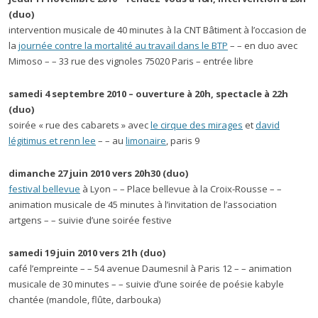
(duo)
intervention musicale de 40 minutes à la CNT Bâtiment à l’occasion de
la
journée contre la mortalité au travail dans le BTP
– – en duo avec
Mimoso – – 33 rue des vignoles 75020 Paris – entrée libre
samedi 4 septembre 2010 – ouverture à 20h, spectacle à 22h
(duo)
soirée « rue des cabarets » avec
le cirque des mirages
et
david
légitimus et renn lee
– – au
limonaire
, paris 9
dimanche 27 juin 2010 vers 20h30
(duo)
festival bellevue
à Lyon – – Place bellevue à la Croix-Rousse – –
animation musicale de 45 minutes à l’invitation de l’association
artgens – – suivie d’une soirée festive
samedi 19 juin 2010 vers 21h
(duo)
café l’empreinte – – 54 avenue Daumesnil à Paris 12 – – animation
musicale de 30 minutes – – suivie d’une soirée de poésie kabyle
chantée (mandole, flûte, darbouka)