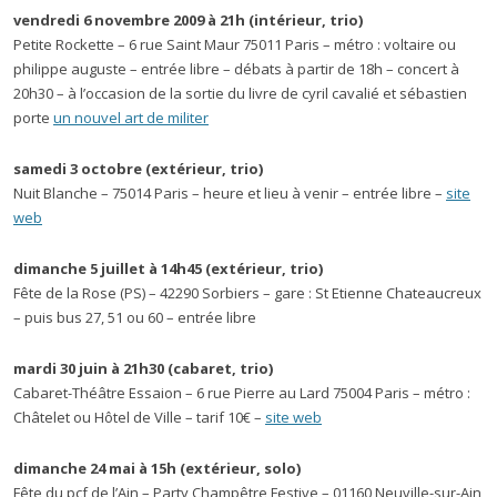
vendredi 6 novembre 2009 à 21h (intérieur, trio)
Petite Rockette – 6 rue Saint Maur 75011 Paris – métro : voltaire ou
philippe auguste – entrée libre – débats à partir de 18h – concert à
20h30 – à l’occasion de la sortie du livre de cyril cavalié et sébastien
porte
un nouvel art de militer
samedi 3 octobre (extérieur, trio)
Nuit Blanche – 75014 Paris – heure et lieu à venir – entrée libre –
site
web
dimanche 5 juillet à 14h45 (extérieur, trio)
Fête de la Rose (PS) – 42290 Sorbiers – gare : St Etienne Chateaucreux
– puis bus 27, 51 ou 60 – entrée libre
mardi 30 juin à 21h30 (cabaret, trio)
Cabaret-Théâtre Essaion – 6 rue Pierre au Lard 75004 Paris – métro :
Châtelet ou Hôtel de Ville – tarif 10€ –
site web
dimanche 24 mai à 15h (extérieur, solo)
Fête du pcf de l’Ain – Party Champêtre Festive – 01160 Neuville-sur-Ain