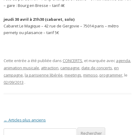
– gare : Bourg en Bresse – tarif 4€
jeudi 30 avril à 21h30 (cabaret, solo)
Cabaret Le Magique – 42 rue de Gergovie – 75014 paris – métro
pernety ou plaisance – tarif 5€
Cette entrée a été publiée dans
CONCERTS
, et marquée avec
agenda
,
animation musicale
,
attraction
,
campagne
,
date de concerts
,
en
campagne
,
la parisienne libérée
,
meetings
,
mimoso
,
programmer
, le
02/09/2013
.
Navigation des articles
←
Articles plus anciens
Rechercher :