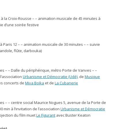
 à la Croix-Rousse – – animation musicale de 45 minutes à
vie d’une soirée festive
 Paris 12 – – animation musicale de 30 minutes – – suivie
andole, flûte, darbouka)
s – – Dalle du périphérique, métro Porte de Vanves – –
 l’association
Urbanisme et Démocratie (Udé)
, de
Musique
 des concerts de
Miva Boïka
et de
La Cubanerie
s – – centre social Maurice Nogues 5, avenue de la Porte de
 min à l’invitation de l’association
Urbanisme et Démocratie
rojection du film muet
Le Figurant
avec Buster Keaton
rio)