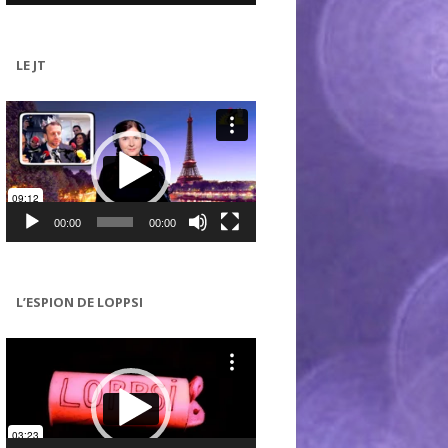
LE JT
Lecteur
vidéo
00:00
00:00
L’ESPION DE LOPPSI
Lecteur
vidéo