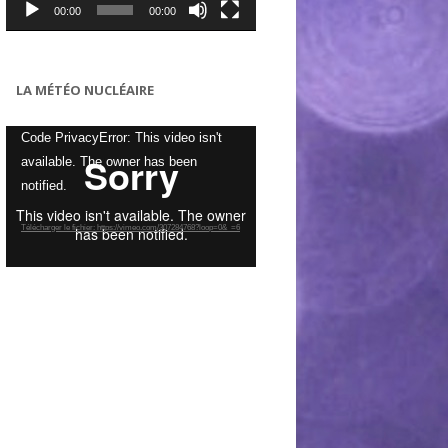
00:00
00:00
LA MÉTÉO NUCLÉAIRE
Lecteur
Code PrivacyError: This video isn't
vidéo
available. The owner has been
notified.
Télécharger le fichier: https://vimeo.com/307284768?loop=0&_=6