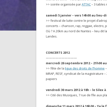
>> soirée organisée par
ATTAC
– 3 tables 
samedi 5 janvier – vers 14h00 au lieu-di
>> festival de lutte contre le projet d’a
concerts – chanson, rap, reggae, electro, p
Où ? A 20km au nord de Nantes – lieu dit 
Landes.
CONCERTS 2012
——————————
mercredi 26 septembre 2012 – 21h00 au
>> fête de la
ligue des droits de l’homme
–
MRAP, RESF, syndicat de la magistrature –
papiers
vendredi 30 mars 2012 à 18h – le Silex à
>> Cité des Musiques, 7 rue de l’île aux pla
dimanche 11 mars 2012 à 18h30 – Ya le fe