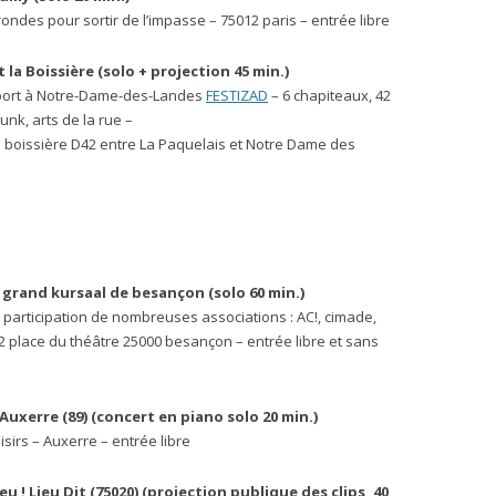
rondes pour sortir de l’impasse – 75012 paris – entrée libre
t la Boissière
(solo + projection 45 min.)
éroport à Notre-Dame-des-Landes
FESTIZAD
– 6 chapiteaux, 42
unk, arts de la rue –
la boissière D42 entre La Paquelais et Notre Dame des
 grand kursaal de besançon (solo 60 min.)
 participation de nombreuses associations : AC!, cimade,
 2 place du théâtre 25000 besançon – entrée libre et sans
 Auxerre (89) (concert en piano solo 20 min.)
isirs – Auxerre – entrée libre
u ! Lieu Dit (75020) (projection publique des clips, 40