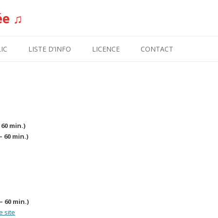
ée ♫
Aller au contenu
IC
LISTE D’INFO
LICENCE
CONTACT
60 min.)
 60 min.)
– 60 min.)
e site