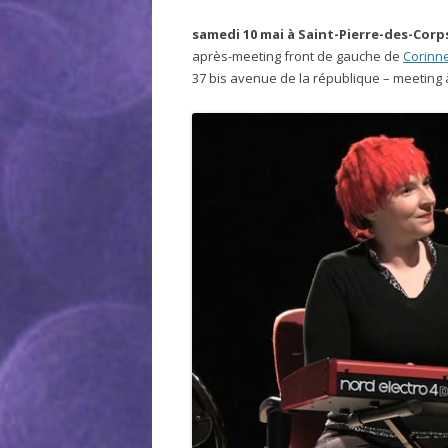
samedi 10 mai à Saint-Pierre-des-Corps
après-meeting front de gauche de
Corinn
37 bis avenue de la république – meeting 