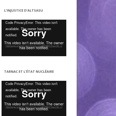
L’INJUSTICE D’ALTSASU
Lecteur
Code PrivacyError: This video isn't
vidéo
available. The owner has been
notified.
Télécharger le fichier: https://vimeo.com/288448971?loop=0&_=2
TARNAC ET L’ÉTAT NUCLÉAIRE
Lecteur
Code PrivacyError: This video isn't
vidéo
available. The owner has been
notified.
Télécharger le fichier: https://vimeo.com/259499917?loop=0&_=3