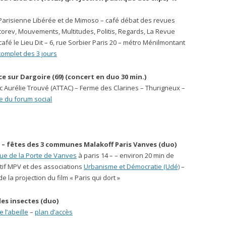
 Parisienne Libérée et de Mimoso – café débat des revues
orev, Mouvements, Multitudes, Politis, Regards, La Revue
café le Lieu Dit – 6, rue Sorbier Paris 20 – métro Ménilmontant
omplet des 3 jours
ce sur Dargoire (69) (concert en duo 30 min.)
 Aurélie Trouvé (ATTAC) – Ferme des Clarines – Thurigneux –
te du forum social
 – fêtes des 3 communes Malakoff Paris Vanves (duo)
ue de la Porte de Vanves
à paris 14 – – environ 20 min de
ectif MPV et des associations
Urbanisme et Démocratie (Udé)
–
de la projection du film « Paris qui dort »
des insectes (duo)
e l’abeille
–
plan d’accès