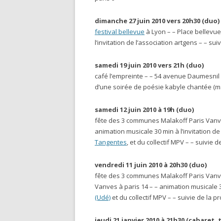
dimanche 27 juin 2010 vers 20h30
(duo)
festival bellevue
à Lyon – – Place bellevue
l’invitation de l’association artgens – – sui
samedi 19 juin 2010 vers 21h
(duo)
café l’empreinte – – 54 avenue Daumesnil à
d’une soirée de poésie kabyle chantée (m
samedi 12 juin 2010 à 19h
(duo)
fête des 3 communes Malakoff Paris Vanve
animation musicale 30 min à l’invitation de
Tangentes
, et du collectif MPV – – suivie
vendredi 11 juin 2010 à 20h30
(duo)
fête des 3 communes Malakoff Paris Vanve
Vanves à paris 14 – – animation musicale 30
(Udé)
et du collectif MPV – – suivie de la p
jeudi 21 janvier 2010 à 21h30 (cabaret, t