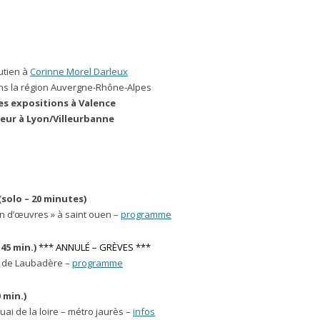
utien à
Corinne Morel Darleux
ns la région Auvergne-Rhône-Alpes
es expositions à Valence
eur à Lyon/Villeurbanne
solo – 20 minutes)
in d’œuvres » à saint ouen –
programme
45 min.)
*** ANNULÉ – GRÈVES ***
er de Laubadère –
programme
 min.)
uai de la loire – métro jaurès –
infos