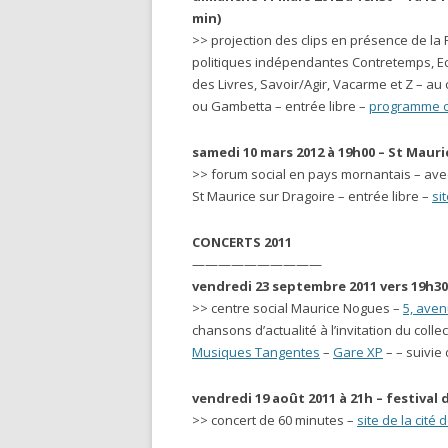
min)
>> projection des clips en présence de la
politiques indépendantes Contretemps, Ec
des Livres, Savoir/Agir, Vacarme et Z – au 
ou Gambetta – entrée libre –
programme c
samedi 10 mars 2012 à 19h00 – St Mauri
>> forum social en pays mornantais – avec
St Maurice sur Dragoire – entrée libre –
si
CONCERTS 2011
——————————
vendredi 23 septembre 2011 vers 19h30
>> centre social Maurice Nogues –
5, aven
chansons d’actualité à l’invitation du coll
Musiques Tangentes
–
Gare XP
– – suivie 
vendredi 19 août 2011 à 21h – festival 
>> concert de 60 minutes –
site de la cité d