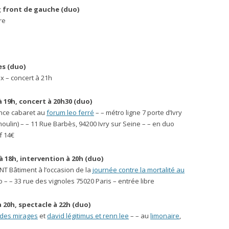
ng front de gauche (duo)
re
es
(duo)
x – concert à 21h
 19h, concert à 20h30
(duo)
nce cabaret au
forum leo ferré
– – métro ligne 7 porte d’Ivry
moulin) – – 11 Rue Barbès, 94200 Ivry sur Seine – – en duo
f 14€
à 18h, intervention à 20h
(duo)
NT Bâtiment à l’occasion de la
journée contre la mortalité au
– – 33 rue des vignoles 75020 Paris – entrée libre
 20h, spectacle à 22h
(duo)
 des mirages
et
david légitimus et renn lee
– – au
limonaire
,