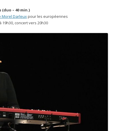
 (duo – 40 min.)
e Morel Darleux
pour les européennes
à 19h30, concert vers 20h30