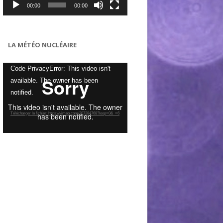
00:00
00:00
LA MÉTÉO NUCLÉAIRE
Lecteur
Code PrivacyError: This video isn't
vidéo
available. The owner has been
notified.
Télécharger le fichier: https://vimeo.com/307284768?loop=0&_=6