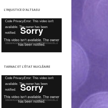
L’INJUSTICE D’ALTSASU
Lecteur
Code PrivacyError: This video isn't
vidéo
available. The owner has been
notified.
Télécharger le fichier: https://vimeo.com/288448971?loop=0&_=2
TARNAC ET L’ÉTAT NUCLÉAIRE
Lecteur
Code PrivacyError: This video isn't
vidéo
available. The owner has been
notified.
Télécharger le fichier: https://vimeo.com/259499917?loop=0&_=3