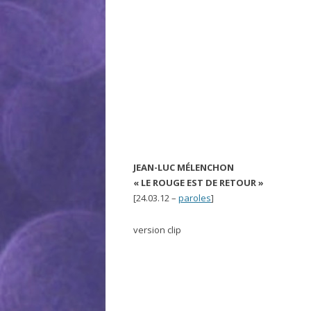
JEAN-LUC MÉLENCHON
« LE ROUGE EST DE RETOUR »
[24.03.12 –
paroles
]
version clip