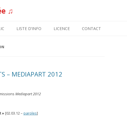
ée ♫
Aller au contenu
IC
LISTE D’INFO
LICENCE
CONTACT
ON
TS – MEDIAPART 2012
émissions
Mediapart 2012
R »
[02.03.12 –
paroles
]