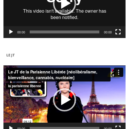
00:00
00:00
LE JT
Lecteur
vidéo
00:00
00:00