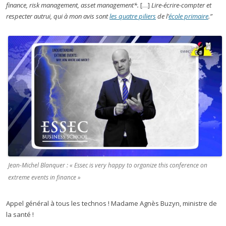
finance, risk management, asset management*.
[…]
Lire-écrire-compter et
respecter autrui, qui à mon avis sont
les quatre piliers
de l’
école primaire
.”
Jean-Michel Blanquer : « Essec is very happy to organize this conference on
extreme events in finance »
Appel général à tous les technos ! Madame Agnès Buzyn, ministre de
la santé !