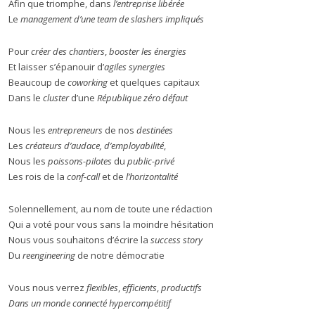
Afin que triomphe, dans
l’entreprise libérée
Le
management d’une team de slashers impliqués
Pour
créer des chantiers
,
booster les énergies
Et laisser s’épanouir d’
agiles synergies
Beaucoup de
coworking
et quelques capitaux
Dans le
cluster
d’une
R
épublique zéro défaut
Nous les
entrepreneurs
de nos
destinées
Les
créateurs d’audace, d’employabilité
,
Nous les
poissons-pilotes
du
public-privé
Les rois de la
conf-call
et de
l’horizontalité
Solennellement, au nom de toute une rédaction
Qui a voté pour vous sans la moindre hésitation
Nous vous souhaitons d’écrire la
success story
Du
reengineering
de notre démocratie
Vous nous verrez
flexibles
,
efficients
,
productifs
Dans un monde
connecté
hypercompétitif