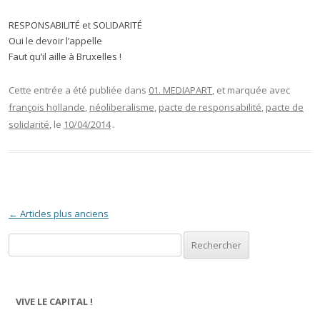
RESPONSABILITÉ et SOLIDARITÉ
Oui le devoir l’appelle
Faut qu’il aille à Bruxelles !
Cette entrée a été publiée dans
01. MEDIAPART
, et marquée avec
françois hollande
,
néoliberalisme
,
pacte de responsabilité
,
pacte de
solidarité
, le
10/04/2014
.
Navigation des articles
←
Articles plus anciens
Rechercher :
VIVE LE CAPITAL !