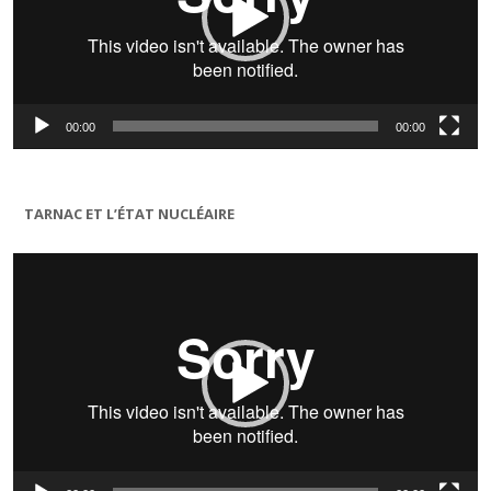
00:00
00:00
TARNAC ET L’ÉTAT NUCLÉAIRE
Lecteur
vidéo