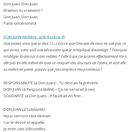
Don Juan, Don Juan
M’aimes-tu vraiment ?
Don Juan, Don Juan
Parle sincèrement
DON JUAN (Molière, acte II scène 4)
Que voulez-vous que je dise ? (…) Est-ce que chacune de vous ne sait pas ce
qui en est, sans qu’il soit nécessaire que je m’explique davantage ? Pourquoi
m’obliger là-dessus à des redites ? Celle à qui j’ai promis effectivement n’a-t-
elle pas en elle-même de quoi se moquer des discours de l’autre, et doit-elle
se mettre en peine, pourvu que j’accomplisse ma promesse ?
RESPONSABILITÉ (à Don Juan) – Tu devrais la prévenir
DON JUAN (à Responsabilité) – Ça ne servirait à rien
SOLIDARITÉ (à Don Juan) – Il faudrait en finir…
DON JUAN (à Solidarité)
Nous verrons cela demain
Car le devoir m’appelle
Je m’en vais à Bruxelles.