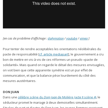
[en cas de problème d’affichage :
dailymotion
/
youtube
/
vimeo
]
Pour tenter de rendre acceptables les orientations néolibérales du
pacte de responsabilité [
cf. article mediapart
], le gouvernement a cru
bon de mettre en vis-à-vis de ces réformes un pseudo «pacte de
solidarité». Mais quand on regarde le détail des mesures envisagées,
on voit bien que cette apparente symétrie est un pur effet de
communication, et que la balance pèse lourdement du côté des
mesures austéritaires.
DON JUAN
Dans une
célèbre scène du
Dom Juan
de Molière (acte II scène 4)
, le
séducteur promet le mariage à deux demoiselles simultanément.
Situées de part et d’autre de Don Juan, les jeunes femmes reçoivent