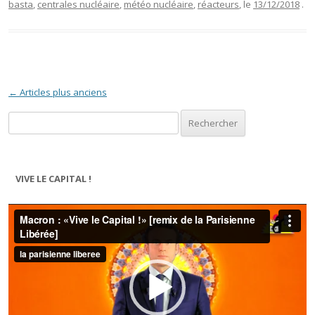
basta
,
centrales nucléaire
,
météo nucléaire
,
réacteurs
, le
13/12/2018
.
Navigation des articles
←
Articles plus anciens
Rechercher :
VIVE LE CAPITAL !
Lecteur
vidéo