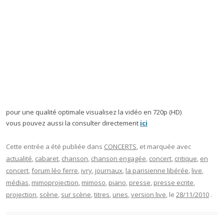
pour une qualité optimale visualisez la vidéo en 720p (HD)
vous pouvez aussi la consulter directement
ici
Cette entrée a été publiée dans
CONCERTS
, et marquée avec
actualité
,
cabaret
,
chanson
,
chanson engagée
,
concert
,
critique
,
en
concert
,
forum léo ferre
,
ivry
,
journaux
,
la parisienne libérée
,
live
,
médias
,
mimoprojection
,
mimoso
,
piano
,
presse
,
presse ecrite
,
projection
,
scène
,
sur scène
,
titres
,
unes
,
version live
, le
28/11/2010
.