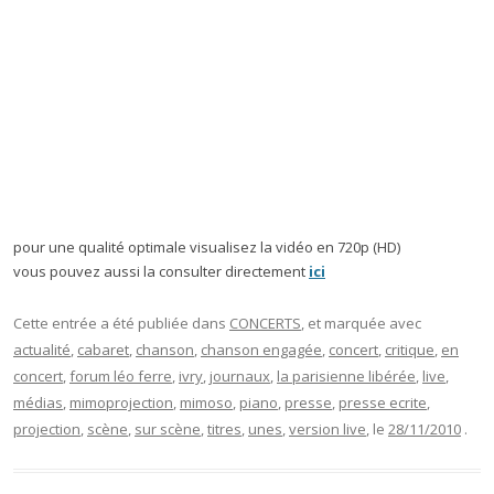
pour une qualité optimale visualisez la vidéo en 720p (HD)
vous pouvez aussi la consulter directement
ici
Cette entrée a été publiée dans
CONCERTS
, et marquée avec
actualité
,
cabaret
,
chanson
,
chanson engagée
,
concert
,
critique
,
en
concert
,
forum léo ferre
,
ivry
,
journaux
,
la parisienne libérée
,
live
,
médias
,
mimoprojection
,
mimoso
,
piano
,
presse
,
presse ecrite
,
projection
,
scène
,
sur scène
,
titres
,
unes
,
version live
, le
28/11/2010
.