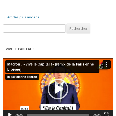
Navigation des articles
←
Articles plus anciens
Rechercher :
VIVE LE CAPITAL !
Lecteur
vidéo
00:00
00:00