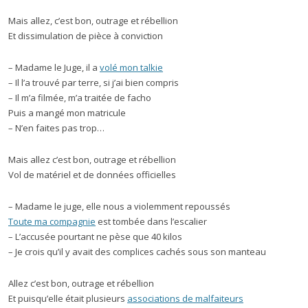
Mais allez, c’est bon, outrage et rébellion
Et dissimulation de pièce à conviction
– Madame le Juge, il a
volé mon talkie
– Il l’a trouvé par terre, si j’ai bien compris
– Il m’a filmée, m’a traitée de facho
Puis a mangé mon matricule
– N’en faites pas trop…
Mais allez c’est bon, outrage et rébellion
Vol de matériel et de données officielles
– Madame le juge, elle nous a violemment repoussés
Toute ma compagnie
est tombée dans l’escalier
– L’accusée pourtant ne pèse que 40 kilos
– Je crois qu’il y avait des complices cachés sous son manteau
Allez c’est bon, outrage et rébellion
Et puisqu’elle était plusieurs
associations de malfaiteurs