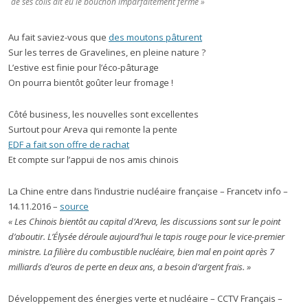
de ses colis ait eu le bouchon imparfaitement fermé »
Au fait saviez-vous que
des moutons pâturent
Sur les terres de Gravelines, en pleine nature ?
L’estive est finie pour l’éco-pâturage
On pourra bientôt goûter leur fromage !
Côté business, les nouvelles sont excellentes
Surtout pour Areva qui remonte la pente
EDF a fait son offre de rachat
Et compte sur l’appui de nos amis chinois
La Chine entre dans l’industrie nucléaire française – Francetv info –
14.11.2016 –
source
« Les Chinois bientôt au capital d’Areva, les discussions sont sur le point
d’aboutir. L’Élysée déroule aujourd’hui le tapis rouge pour le vice-premier
ministre. La filière du combustible nucléaire, bien mal en point après 7
milliards d’euros de perte en deux ans, a besoin d’argent frais. »
Développement des énergies verte et nucléaire – CCTV Français –