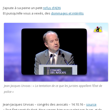
J’ajoute à sa peine un petit
refus d’ADN
Et puisqu’elle vous a vexés, des
dommages et intérêts
Jean-Jacques Urvoas : « La tentation de ce que les juristes appellent l’État de
police »
Jean-Jacques Urvoas – congrès des avocats – 14.10.16 –
source
« Tout État serait de droit. Nous savons bien que ce n’est pas le cas, et de