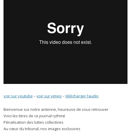
voir sur youtube
–
voir sur vimeo
–
télécharger l’audio
Bienvenue sur notre antenne, heureuse de vous retrouver
Voici les titres de ce journal rythmé
Pénalisation des luttes collectives
Au cœur du tribunal, nos images exclusives