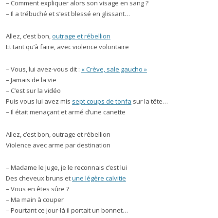
– Comment expliquer alors son visage en sang ?
– Il a trébuché et s’est blessé en glissant…
Allez, c’est bon,
outrage et rébellion
Et tant qu’à faire, avec violence volontaire
– Vous, lui avez-vous dit :
« Crève, sale gaucho »
– Jamais de la vie
– C’est sur la vidéo
Puis vous lui avez mis
sept coups de tonfa
sur la tête…
– Il était menaçant et armé d’une canette
Allez, c’est bon, outrage et rébellion
Violence avec arme par destination
– Madame le Juge, je le reconnais c’est lui
Des cheveux bruns et
une légère calvitie
– Vous en êtes sûre ?
– Ma main à couper
– Pourtant ce jour-là il portait un bonnet…