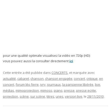
pour une qualité optimale visualisez la vidéo en 720p (HD)
vous pouvez aussi la consulter directement
ici
Cette entrée a été publiée dans
CONCERTS
, et marquée avec
actualité
,
cabaret
,
chanson
,
chanson engagée
,
concert
,
critique
,
en
concert
,
forum léo ferre
,
ivry
,
journaux
,
la parisienne libérée
,
live
,
médias
,
mimoprojection
,
mimoso
,
piano
,
presse
,
presse ecrite
,
projection
,
scène
,
sur scène
,
titres
,
unes
,
version live
, le
28/11/2010
.