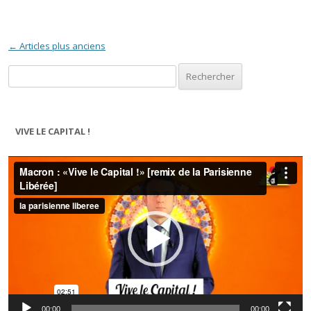
Navigation des articles
←
Articles plus anciens
Rechercher :
VIVE LE CAPITAL !
Lecteur
vidéo
00:00
00:00