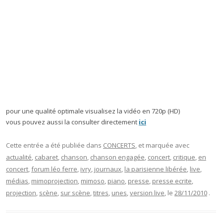
pour une qualité optimale visualisez la vidéo en 720p (HD)
vous pouvez aussi la consulter directement
ici
Cette entrée a été publiée dans
CONCERTS
, et marquée avec
actualité
,
cabaret
,
chanson
,
chanson engagée
,
concert
,
critique
,
en
concert
,
forum léo ferre
,
ivry
,
journaux
,
la parisienne libérée
,
live
,
médias
,
mimoprojection
,
mimoso
,
piano
,
presse
,
presse ecrite
,
projection
,
scène
,
sur scène
,
titres
,
unes
,
version live
, le
28/11/2010
.