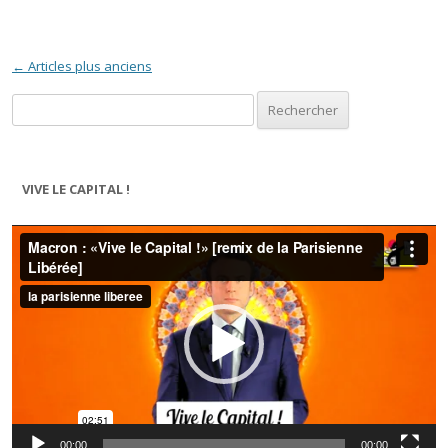
Navigation des articles
←
Articles plus anciens
Rechercher :
VIVE LE CAPITAL !
Lecteur
vidéo
00:00
00:00