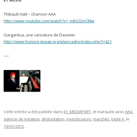
ET AUSSI
Thibault Hatt – chanson AAA
http://www.youtube.com/watch?v=_mBsl32nCMw
Gargantua, une caricature de Daumier
http://www.histoire-image.org/pleincadre/index.php?i=421
—-
Cette entrée a été publiée dans
01. MEDIAPART
, et marquée avec
AAA
,
agence de notation
,
dégradation
,
investisseurs
,
marchés
,
triple A
, le
19/01/2012
.