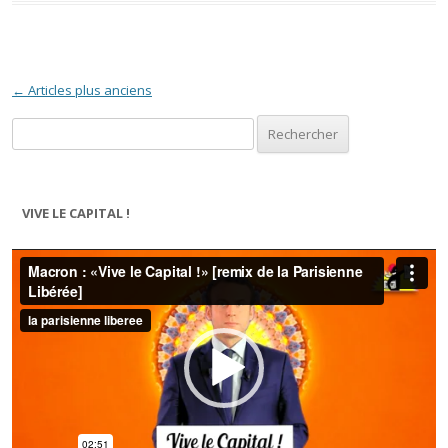
Navigation des articles
←
Articles plus anciens
Rechercher :
VIVE LE CAPITAL !
Lecteur
vidéo