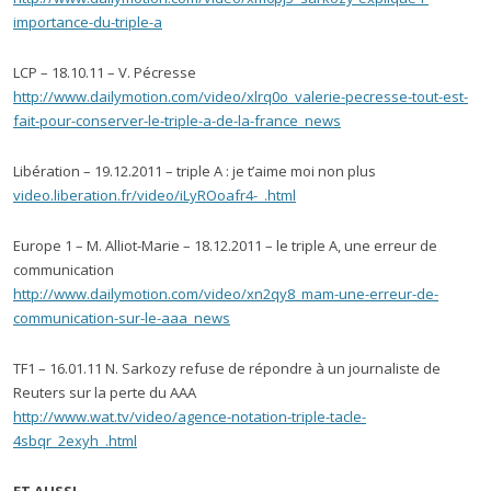
importance-du-triple-a
LCP – 18.10.11 – V. Pécresse
http://www.dailymotion.com/video/xlrq0o_valerie-pecresse-tout-est-
fait-pour-conserver-le-triple-a-de-la-france_news
Libération – 19.12.2011 – triple A : je t’aime moi non plus
video.liberation.fr/video/iLyROoafr4-_.html
Europe 1 – M. Alliot-Marie – 18.12.2011 – le triple A, une erreur de
communication
http://www.dailymotion.com/video/xn2qy8_mam-une-erreur-de-
communication-sur-le-aaa_news
TF1 – 16.01.11 N. Sarkozy refuse de répondre à un journaliste de
Reuters sur la perte du AAA
http://www.wat.tv/video/agence-notation-triple-tacle-
4sbqr_2exyh_.html