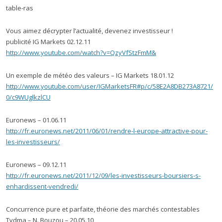
table-ras
Vous aimez décrypter l’actualité, devenez investisseur !
publicité IG Markets 02.12.11
http://www.youtube.com/watch?v=QzyVfStzFmM&
Un exemple de météo des valeurs – IG Markets 18.01.12
http://www.youtube.com/user/IGMarketsFR#p/c/58E2A8DB273A8721/
0/c9WUglkzlCU
Euronews – 01.06.11
http://fr.euronews.net/2011/06/01/rendre-l-europe-attractive-pour-
les-investisseurs/
Euronews – 09.12.11
http://fr.euronews.net/2011/12/09/les-investisseurs-boursiers-s-
enhardissent-vendredi/
Concurrence pure et parfaite, théorie des marchés contestables
Tvdma – N. Bouzou – 20.05.10