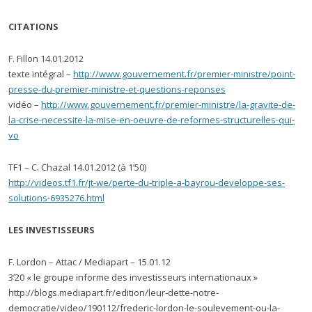
CITATIONS
F. Fillon 14.01.2012
texte intégral –
http://www.gouvernement.fr/premier-ministre/point-
presse-du-premier-ministre-et-questions-reponses
vidéo –
http://www.gouvernement.fr/premier-ministre/la-gravite-de-
la-crise-necessite-la-mise-en-oeuvre-de-reformes-structurelles-qui-
vo
TF1 – C. Chazal 14.01.2012 (à 1’50)
http://videos.tf1.fr/jt-we/perte-du-triple-a-bayrou-developpe-ses-
solutions-6935276.html
LES INVESTISSEURS
F. Lordon – Attac / Mediapart – 15.01.12
3’20 « le groupe informe des investisseurs internationaux »
http://blogs.mediapart.fr/edition/leur-dette-notre-
democratie/video/190112/frederic-lordon-le-soulevement-ou-la-