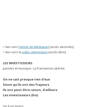
> lien vers
l’article de Mediapart
[accès abonnés]
> lien vers la
vidéo dailymotion
[accès libre]
LES INVESTISSEURS
paroles et musique : La Parisienne Libérée
On ne sait presque rien d’eux
Sinon qu’ils ont des frayeurs
Ils ont peut-être raison, d’ailleurs
Les investisseurs (bis)
Un A en moins