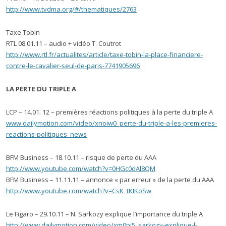
http://www.tvdma.org/#/thematiques/2763
Taxe Tobin
RTL 08.01.11 – audio + vidéo T. Coutrot
http://www.rtl.fr/actualites/article/taxe-tobin-la-place-financiere-
contre-le-cavalier-seul-de-paris-7741905696
LA PERTE DU TRIPLE A
LCP – 14.01. 12 – premières réactions politiques à la perte du triple A
www.dailymotion.com/video/xnoiw0_perte-du-triple-a-les-premieres-
reactions-politiques_news
BFM Business – 18.10.11 – risque de perte du AAA
http://www.youtube.com/watch?v=0HGc0dAl8QM
BFM Business – 11.11.11 – annonce « par erreur » de la perte du AAA
http://www.youtube.com/watch?v=CsK_tKIKoSw
Le Figaro – 29.10.11 – N. Sarkozy explique l’importance du triple A
http://www.dailymotion.com/video/xm0pj5_sarkozy-explique-l-