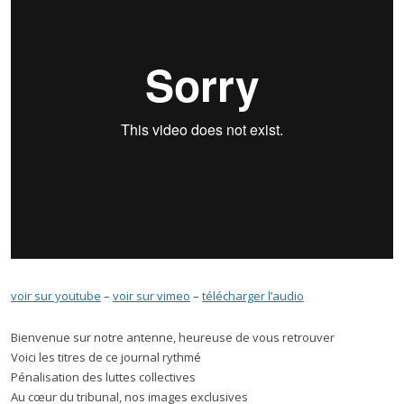
voir sur youtube
–
voir sur vimeo
–
télécharger l’audio
Bienvenue sur notre antenne, heureuse de vous retrouver
Voici les titres de ce journal rythmé
Pénalisation des luttes collectives
Au cœur du tribunal, nos images exclusives