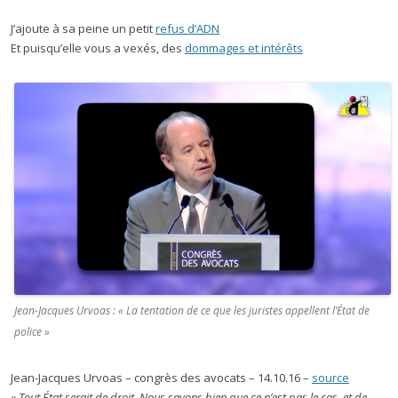
J’ajoute à sa peine un petit
refus d’ADN
Et puisqu’elle vous a vexés, des
dommages et intérêts
Jean-Jacques Urvoas : « La tentation de ce que les juristes appellent l’État de
police »
Jean-Jacques Urvoas – congrès des avocats – 14.10.16 –
source
« Tout État serait de droit. Nous savons bien que ce n’est pas le cas, et de