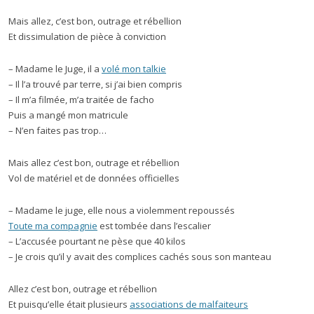
Mais allez, c’est bon, outrage et rébellion
Et dissimulation de pièce à conviction
– Madame le Juge, il a
volé mon talkie
– Il l’a trouvé par terre, si j’ai bien compris
– Il m’a filmée, m’a traitée de facho
Puis a mangé mon matricule
– N’en faites pas trop…
Mais allez c’est bon, outrage et rébellion
Vol de matériel et de données officielles
– Madame le juge, elle nous a violemment repoussés
Toute ma compagnie
est tombée dans l’escalier
– L’accusée pourtant ne pèse que 40 kilos
– Je crois qu’il y avait des complices cachés sous son manteau
Allez c’est bon, outrage et rébellion
Et puisqu’elle était plusieurs
associations de malfaiteurs