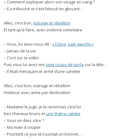
– Comment expliquer alors son visage en sang ?
– Il a trébuché et s’est blessé en glissant…
Allez, c’est bon,
outrage et rébellion
Et tant qu’à faire, avec violence volontaire
– Vous, lui avez-vous dit :
« Crève, sale gaucho »
– Jamais de la vie
– C’est sur la vidéo
Puis vous lui avez mis
sept coups de tonfa
sur la tête…
– Il était menaçant et armé d’une canette
Allez, c’est bon, outrage et rébellion
Violence avec arme par destination
– Madame le Juge, je le reconnais c’est lui
Des cheveux bruns et
une légère calvitie
– Vous en êtes sûre ?
– Ma main à couper
– Pourtant ce jour-là il portait un bonnet…