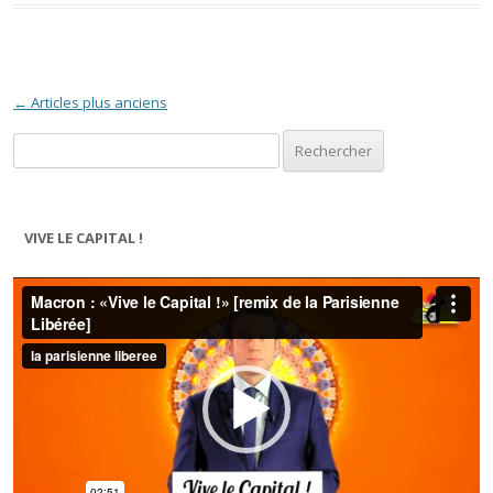
Navigation des articles
←
Articles plus anciens
Rechercher :
VIVE LE CAPITAL !
Lecteur
vidéo