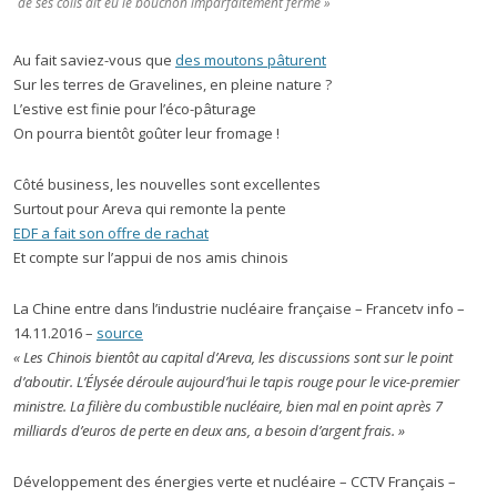
de ses colis ait eu le bouchon imparfaitement fermé »
Au fait saviez-vous que
des moutons pâturent
Sur les terres de Gravelines, en pleine nature ?
L’estive est finie pour l’éco-pâturage
On pourra bientôt goûter leur fromage !
Côté business, les nouvelles sont excellentes
Surtout pour Areva qui remonte la pente
EDF a fait son offre de rachat
Et compte sur l’appui de nos amis chinois
La Chine entre dans l’industrie nucléaire française – Francetv info –
14.11.2016 –
source
« Les Chinois bientôt au capital d’Areva, les discussions sont sur le point
d’aboutir. L’Élysée déroule aujourd’hui le tapis rouge pour le vice-premier
ministre. La filière du combustible nucléaire, bien mal en point après 7
milliards d’euros de perte en deux ans, a besoin d’argent frais. »
Développement des énergies verte et nucléaire – CCTV Français –