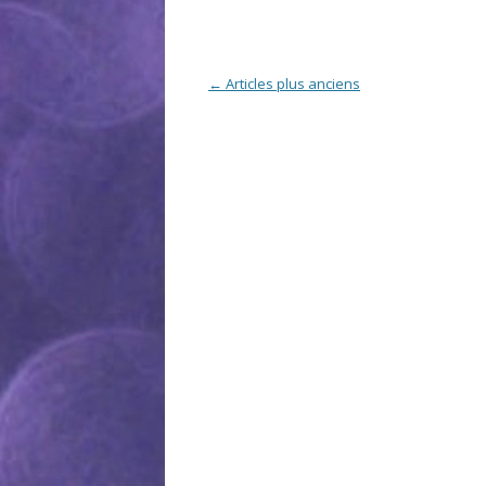
Navigation des articles
←
Articles plus anciens