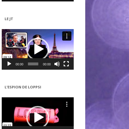
LE JT
Lecteur
vidéo
00:00
00:00
L’ESPION DE LOPPSI
Lecteur
vidéo