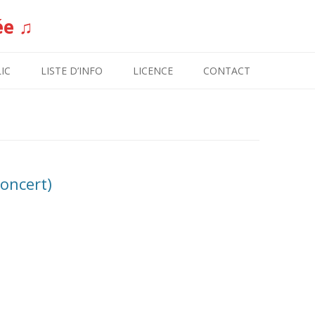
ée ♫
Aller au contenu
IC
LISTE D’INFO
LICENCE
CONTACT
oncert)