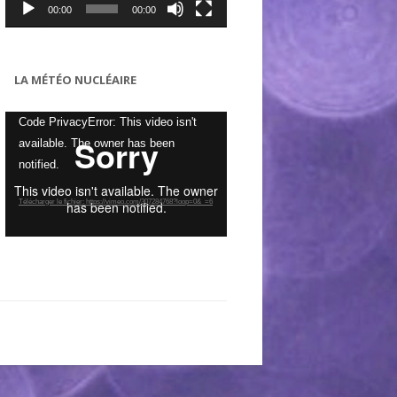
00:00
00:00
LA MÉTÉO NUCLÉAIRE
Lecteur
Code PrivacyError: This video isn't
vidéo
available. The owner has been
notified.
Télécharger le fichier: https://vimeo.com/307284768?loop=0&_=6