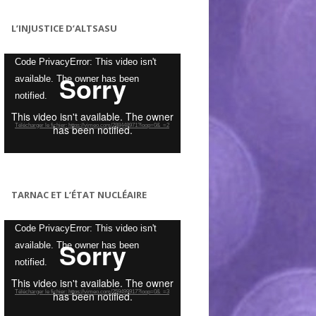
L’INJUSTICE D’ALTSASU
Lecteur
Code PrivacyError: This video isn't
vidéo
available. The owner has been
notified.
Télécharger le fichier: https://vimeo.com/288448971?loop=0&_=2
TARNAC ET L’ÉTAT NUCLÉAIRE
Lecteur
Code PrivacyError: This video isn't
vidéo
available. The owner has been
notified.
Télécharger le fichier: https://vimeo.com/259499917?loop=0&_=3