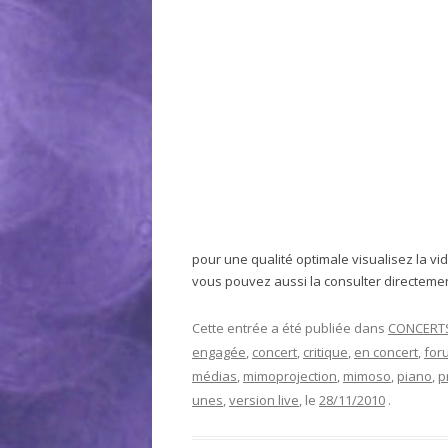
pour une qualité optimale visualisez la vi
vous pouvez aussi la consulter directeme
Cette entrée a été publiée dans
CONCERT
engagée
,
concert
,
critique
,
en concert
,
for
médias
,
mimoprojection
,
mimoso
,
piano
,
p
unes
,
version live
, le
28/11/2010
.