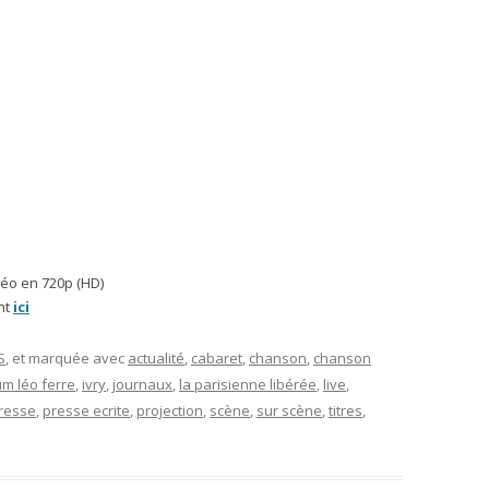
déo en 720p (HD)
nt
ici
S
, et marquée avec
actualité
,
cabaret
,
chanson
,
chanson
um léo ferre
,
ivry
,
journaux
,
la parisienne libérée
,
live
,
resse
,
presse ecrite
,
projection
,
scène
,
sur scène
,
titres
,