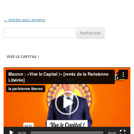
Navigation des articles
←
Articles plus anciens
Rechercher :
VIVE LE CAPITAL !
Lecteur
vidéo
00:00
00:00