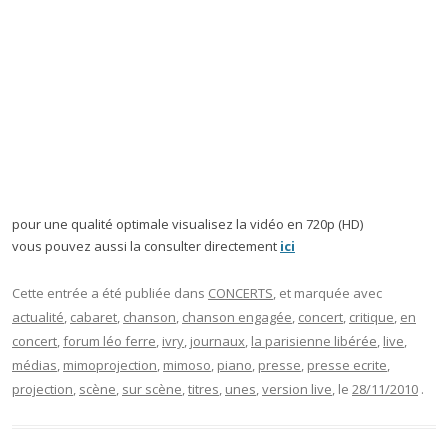
pour une qualité optimale visualisez la vidéo en 720p (HD)
vous pouvez aussi la consulter directement
ici
Cette entrée a été publiée dans
CONCERTS
, et marquée avec
actualité
,
cabaret
,
chanson
,
chanson engagée
,
concert
,
critique
,
en
concert
,
forum léo ferre
,
ivry
,
journaux
,
la parisienne libérée
,
live
,
médias
,
mimoprojection
,
mimoso
,
piano
,
presse
,
presse ecrite
,
projection
,
scène
,
sur scène
,
titres
,
unes
,
version live
, le
28/11/2010
.