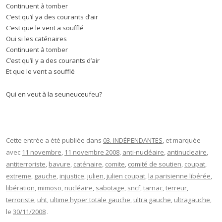
Continuent à tomber
C’est qu’il ya des courants d’air
C’est que le vent a soufflé
Oui si les caténaires
Continuent à tomber
C’est qu’il y a des courants d’air
Et que le vent a soufflé
Qui en veut à la seuneuceufeu?
Cette entrée a été publiée dans
03. INDÉPENDANTES
, et marquée
avec
11 novembre
,
11 novembre 2008
,
anti-nucléaire
,
antinucleaire
,
antiterroriste
,
bavure
,
caténaire
,
comite
,
comité de soutien
,
coupat
,
extreme
,
gauche
,
injustice
,
julien
,
julien coupat
,
la parisienne libérée
,
libération
,
mimoso
,
nucléaire
,
sabotage
,
sncf
,
tarnac
,
terreur
,
terroriste
,
uht
,
ultime hyper totale gauche
,
ultra gauche
,
ultragauche
,
le
30/11/2008
.