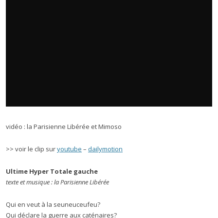
vidéo : la Parisienne Libérée et Mimoso
>> voir le clip sur
youtube
–
dailymotion
Ultime Hyper Totale gauche
texte et musique : la Parisienne Libérée
Qui en veut à la seuneuceufeu?
Qui déclare la guerre aux caténaires?