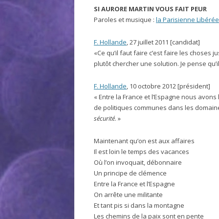
SI AURORE MARTIN VOUS FAIT PEUR
Paroles et musique :
la Parisienne Libérée
F. Hollande
, 27 juillet 2011 [candidat]
«Ce qu’il faut faire c’est faire les choses 
plutôt chercher une solution. Je pense qu’i
F. Hollande
, 10 octobre 2012 [président]
« Entre la France et l’Espagne nous avons 
de politiques communes dans les domaines 
sécurité
. »
Maintenant qu’on est aux affaires
Il est loin le temps des vacances
Où l’on invoquait, débonnaire
Un principe de clémence
Entre la France et l’Espagne
On arrête une militante
Et tant pis si dans la montagne
Les chemins de la paix sont en pente