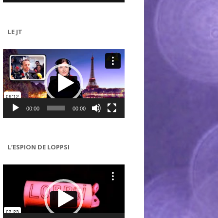
LE JT
Lecteur
vidéo
00:00
00:00
L’ESPION DE LOPPSI
Lecteur
vidéo