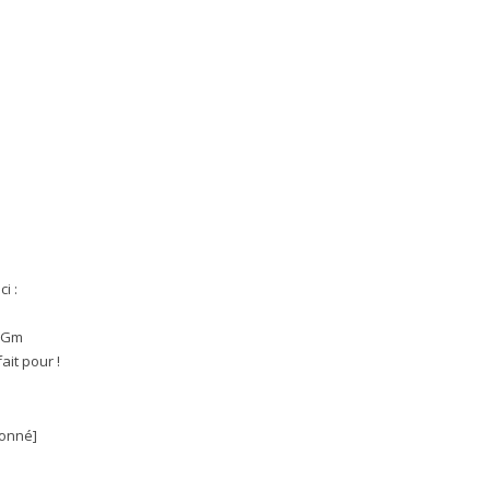
i :
) Gm
ait pour !
onné]