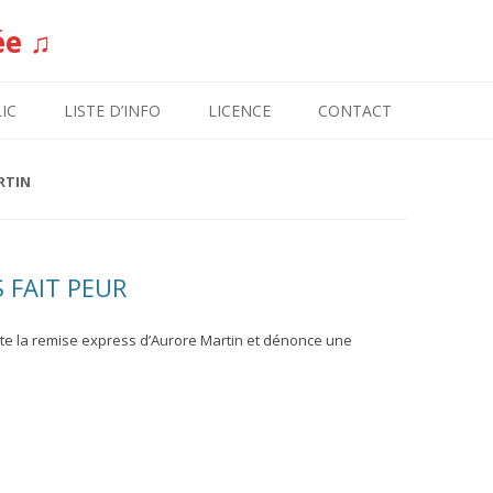
ée ♫
Aller au contenu
IC
LISTE D’INFO
LICENCE
CONTACT
RTIN
 FAIT PEUR
nte la remise express d’Aurore Martin et dénonce une