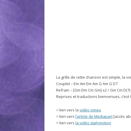
La grille de cette chanson est simple, la voic
Couplet – Em Am Em Am G Am G D7
Refrain – [Gm Dm Cm Gm] x2 / Gm Cm D(7
Reprises et traductions bienvenues, c’est f
> lien vers la
vidéo vimeo
> lien vers
l’article de Mediapart
[accès ab
> lien vers
la vidéo dailymotion