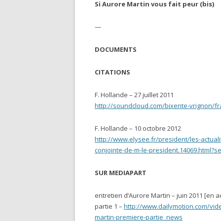
Si Aurore Martin vous fait peur (bis)
—
DOCUMENTS
CITATIONS
F. Hollande – 27 juillet 2011
http://soundcloud.com/bixente-vrignon/fr
F. Hollande – 10 octobre 2012
http://www.elysee.fr/president/les-actu
conjointe-de-m-le-president.14069.html?
SUR MEDIAPART
entretien d’Aurore Martin – juin 2011 [en ac
partie 1 –
http://www.dailymotion.com/vid
martin-premiere-partie_news