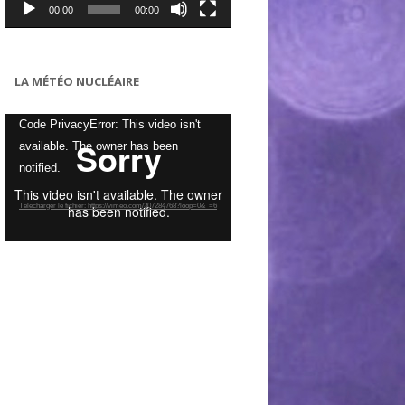
00:00
00:00
LA MÉTÉO NUCLÉAIRE
Lecteur
Code PrivacyError: This video isn't
vidéo
available. The owner has been
notified.
Télécharger le fichier: https://vimeo.com/307284768?loop=0&_=6