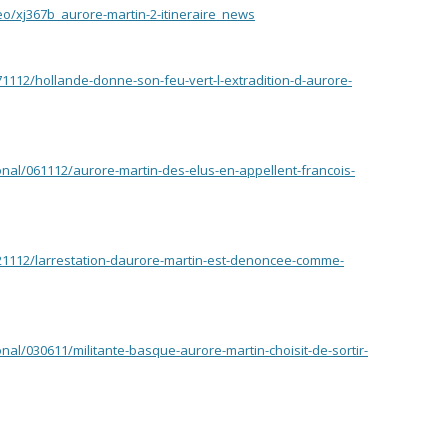
eo/xj367b_aurore-martin-2-itineraire_news
71112/hollande-donne-son-feu-vert-l-extradition-d-aurore-
onal/061112/aurore-martin-des-elus-en-appellent-francois-
021112/larrestation-daurore-martin-est-denoncee-comme-
onal/030611/militante-basque-aurore-martin-choisit-de-sortir-