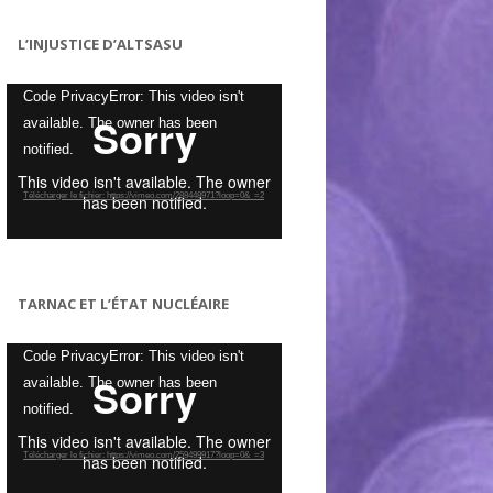
L’INJUSTICE D’ALTSASU
Lecteur
Code PrivacyError: This video isn't
vidéo
available. The owner has been
notified.
Télécharger le fichier: https://vimeo.com/288448971?loop=0&_=2
TARNAC ET L’ÉTAT NUCLÉAIRE
Lecteur
Code PrivacyError: This video isn't
vidéo
available. The owner has been
notified.
Télécharger le fichier: https://vimeo.com/259499917?loop=0&_=3