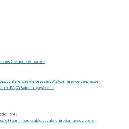
an-ois-hollande-et-aurore
alites/conferences-de-presse/2012/conference-de-presse-
search=RAJOY&xtmc=rajoy&xcr=1
cès libre]
eo/xj33um_l-impensable-cavale-entretien-avec-aurore-