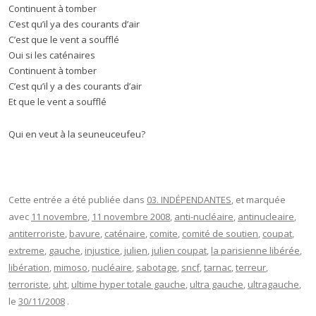
Continuent à tomber
C’est qu’il ya des courants d’air
C’est que le vent a soufflé
Oui si les caténaires
Continuent à tomber
C’est qu’il y a des courants d’air
Et que le vent a soufflé
Qui en veut à la seuneuceufeu?
Cette entrée a été publiée dans
03. INDÉPENDANTES
, et marquée
avec
11 novembre
,
11 novembre 2008
,
anti-nucléaire
,
antinucleaire
,
antiterroriste
,
bavure
,
caténaire
,
comite
,
comité de soutien
,
coupat
,
extreme
,
gauche
,
injustice
,
julien
,
julien coupat
,
la parisienne libérée
,
libération
,
mimoso
,
nucléaire
,
sabotage
,
sncf
,
tarnac
,
terreur
,
terroriste
,
uht
,
ultime hyper totale gauche
,
ultra gauche
,
ultragauche
,
le
30/11/2008
.