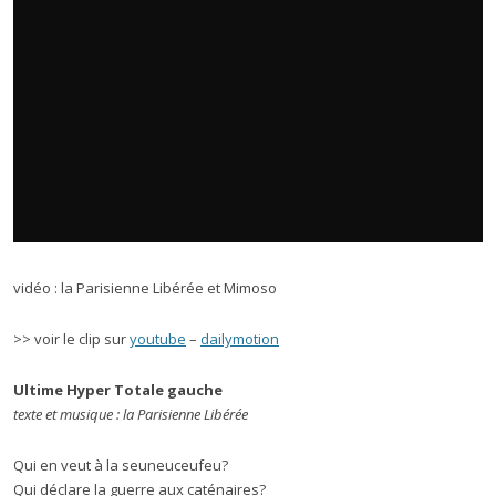
vidéo : la Parisienne Libérée et Mimoso
>> voir le clip sur
youtube
–
dailymotion
Ultime Hyper Totale gauche
texte et musique : la Parisienne Libérée
Qui en veut à la seuneuceufeu?
Qui déclare la guerre aux caténaires?