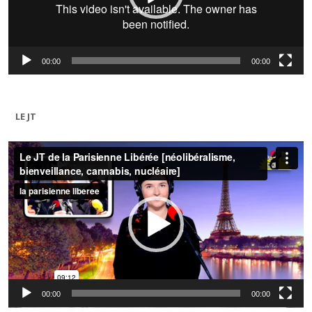
00:00
00:00
LE JT
Lecteur
vidéo
00:00
00:00