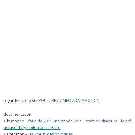
regarder le clip sur
YOUTUBE
/
VIMEO
/
DAILYMOTION
documentation
> le monde –
faire de 2011 une année utile
–
texte du discours
–
le pcf
accuse dailymotion de censure
> libération –
les voeux des politiques