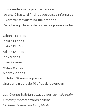
En su sentencia de junio, el Tribunal
No siguió hasta el final las pesquisas infernales
El carácter terrorista no fue probado
Pero, he aquí la lista de las penas pronunciadas:
Oihan / 13 años
Iñaki / 13 años
Jokin / 12 años
Adur / 12 años
Jon / 9 años
Julen / 9 años
Aratz / 9 años
Ainara / 2 años
En total, 79 años de prisión
Una pena media de 10 años de detención
Los jóvenes habrían actuado por
‘animadversión’
Y
‘menosprecio’
contra los policías
‘El abuso de superioridad’
y
‘el odio’