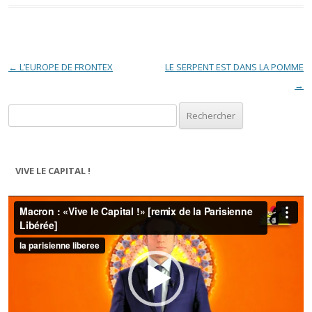
Navigation des articles
←
L’EUROPE DE FRONTEX
LE SERPENT EST DANS LA POMME
→
Rechercher :
VIVE LE CAPITAL !
Lecteur
vidéo