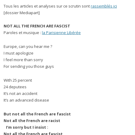
Tous les articles et analyses sur ce scrutin sont
rassemblés ici
[dossier Mediapart]
NOT ALL THE FRENCH ARE FASCIST
Paroles et musique :
la Parisienne Libérée
Europe, can you hear me ?
I must apologize
I feel more than sorry
For sending you those guys
With 25 percent
24 deputees
It’s not an accident
It’s an advanced disease
But not all the French are fascist
Not all the French are racist
I’m sorry but I insist :
Not all the French are fascist