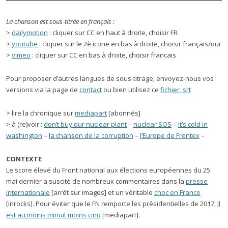
La chanson est sous-titrée en français :
>
dailymotion
: cliquer sur CC en haut à droite, choisir FR
>
youtube
: cliquer sur le 2è icone en bas à droite, choisir français/oui
>
vimeo
: cliquer sur CC en bas à droite, choisir francais
Pour proposer d’autres langues de sous-titrage, envoyez-nous vos
versions via la page de
contact
ou bien utilisez ce
fichier .srt
> lire la chronique sur
mediapart
[abonnés]
> à (re)voir :
don’t buy our nuclear plant
–
nuclear SOS
–
it’s cold in
washington
–
la chanson de la corruption
–
l’Europe de Frontex
–
CONTEXTE
Le score élevé du Front national aux élections européennes du 25
mai dernier a suscité de nombreux commentaires dans la
presse
internationale
[arrêt sur images] et un véritable
choc en France
[inrocks]. Pour éviter que le FN remporte les présidentielles de 2017,
il
est au moins minuit moins cinq
[mediapart].