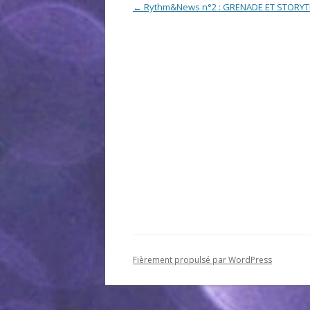
Navigation des articles
←
Rythm&News n°2 : GRENADE ET STORYT
Fièrement propulsé par WordPress