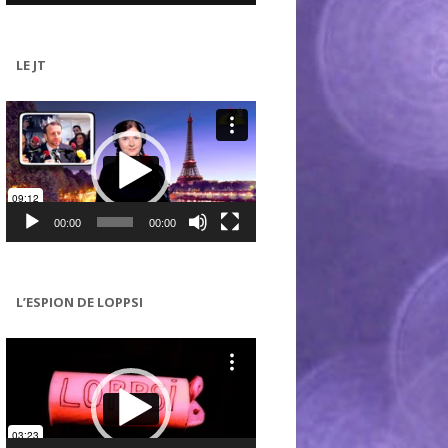
LE JT
Lecteur
vidéo
00:00
00:00
L’ESPION DE LOPPSI
Lecteur
vidéo