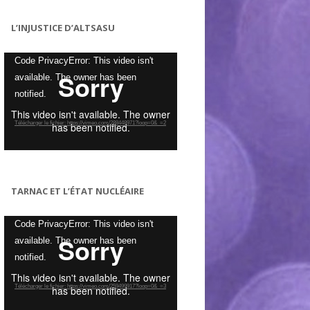
L’INJUSTICE D’ALTSASU
Lecteur
Code PrivacyError: This video isn't
vidéo
available. The owner has been
notified.
Télécharger le fichier: https://vimeo.com/288448971?loop=0&_=2
TARNAC ET L’ÉTAT NUCLÉAIRE
Lecteur
Code PrivacyError: This video isn't
vidéo
available. The owner has been
notified.
Télécharger le fichier: https://vimeo.com/259499917?loop=0&_=3