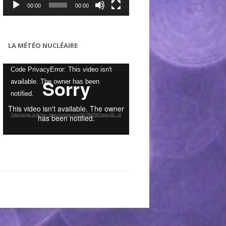
00:00
00:00
LA MÉTÉO NUCLÉAIRE
Lecteur
Code PrivacyError: This video isn't
vidéo
available. The owner has been
notified.
Télécharger le fichier: https://vimeo.com/307284768?loop=0&_=6