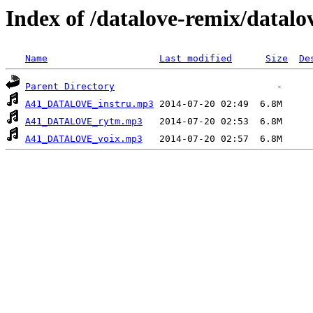
Index of /datalove-remix/datal
Name
Last modified
Size
De
Parent Directory
A41_DATALOVE_instru.mp3
A41_DATALOVE_rytm.mp3
A41_DATALOVE_voix.mp3